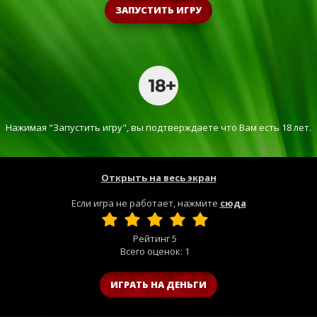
ЗАПУСТИТЬ ИГРУ
Нажимая "Запустить игру", вы подтверждаете что Вам есть 18 лет.
Открыть на весь экран
Если игра не работает, нажмите
сюда
Рейтинг
5
Всего оценок:
1
ИГРАТЬ НА ДЕНЬГИ