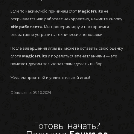
Если по каким-либо причинам слот
Magic Fruits
не
открывается или работает некорректно, нажмите кнопку
«Не работает»
. Мы проверим игру и постараемся
оперативно устранить технические неполадки.
После завершения игры вы можете оставить свою оценку
слота
Magic Fruits
и поделиться впечатлениями — это
поможет другим пользователям сделать выбор.
Желаем приятной и увлекательной игры!
Обновлено:
03.10.2024
Готовы начать?