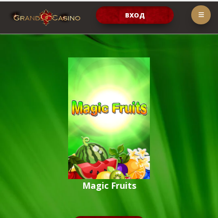
ВХОД
Magic Fruits