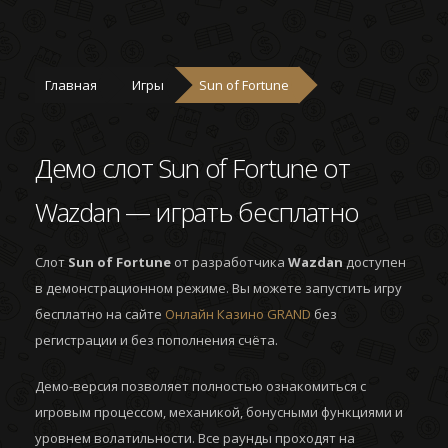
Главная
Игры
Sun of Fortune
Демо слот Sun of Fortune от
Wazdan — играть бесплатно
Слот
Sun of Fortune
от разработчика
Wazdan
доступен
в демонстрационном режиме. Вы можете запустить игру
бесплатно на сайте
Онлайн Казино GRAND
без
регистрации и без пополнения счёта.
Демо-версия позволяет полностью ознакомиться с
игровым процессом, механикой, бонусными функциями и
уровнем волатильности. Все раунды проходят на