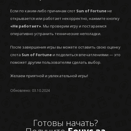
Если по каким-либо причинам слот
Sun of Fortune
не
открывается или работает некорректно, нажмите кнопку
«Не работает»
. Мы проверим игру и постараемся
оперативно устранить технические неполадки.
После завершения игры вы можете оставить свою оценку
слота
Sun of Fortune
и поделиться впечатлениями — это
поможет другим пользователям сделать выбор.
Желаем приятной и увлекательной игры!
Обновлено:
03.10.2024
Готовы начать?