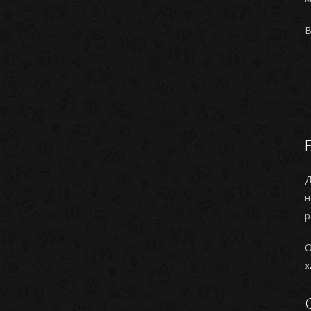
В
Д
н
р
О
х