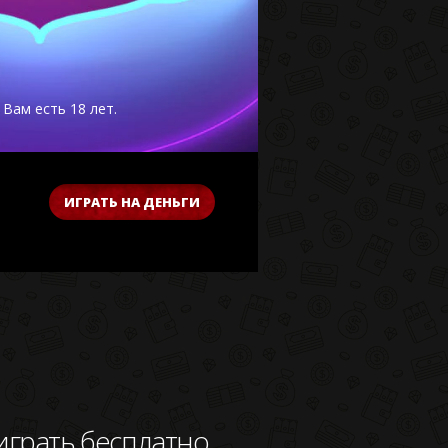
Вам есть 18 лет.
ИГРАТЬ НА ДЕНЬГИ
играть бесплатно