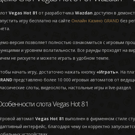
Слот
Vegas Hot 81
от разработчика
Wazdan
доступен в демонс
апустить игру бесплатно на сайте
Онлайн Казино GRAND
без ре
чёта.
емо-версия позволяет полностью ознакомиться с игровым проц
ункциями и уровнем волатильности. Все раунды проходят на ви
ичем не рискуете и можете играть в удобном темпе.
тобы начать игру, достаточно нажать кнопку
«Играть»
. На пл
GRAND
представлено более 10 000 игровых автоматов от ведущ
лассические слоты, видеослоты, настольные игры и live-раздел.
Особенности слота Vegas Hot 81
гровой автомат
Vegas Hot 81
выполнен в фирменном стиле ст
даптивный интерфейс, благодаря чему он корректно запускается
обильных устройствах.