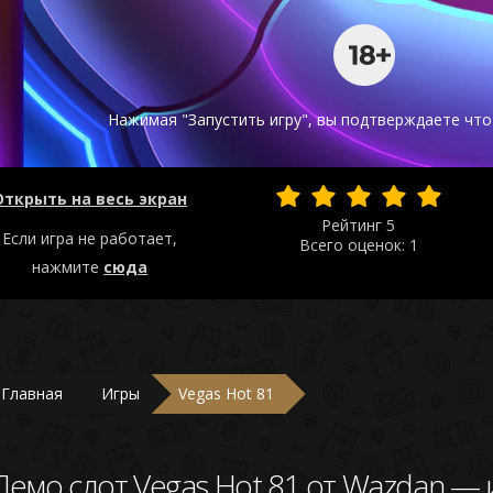
Нажимая "Запустить игру", вы подтверждаете что 
Открыть на весь экран
Рейтинг
5
Если игра не работает,
Всего оценок:
1
нажмите
сюда
Главная
Игры
Vegas Hot 81
Демо слот Vegas Hot 81 от Wazdan — 