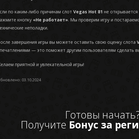
сли по каким-либо причинам слот
Vegas Hot 81
не открывается 
ажмите кнопку
«Не работает»
. Мы проверим игру и постараем
ехнические неполадки.
осле завершения игры вы можете оставить свою оценку слота
печатлениями — это поможет другим пользователям сделать в
елаем приятной и увлекательной игры!
бновлено:
03.10.2024
Готовы начать
Получите
Бонус за рег