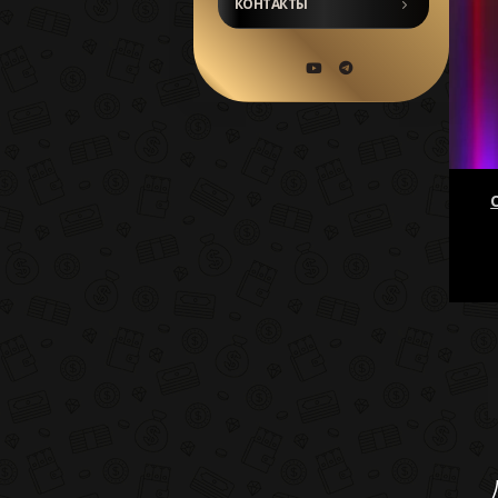
КОНТАКТЫ