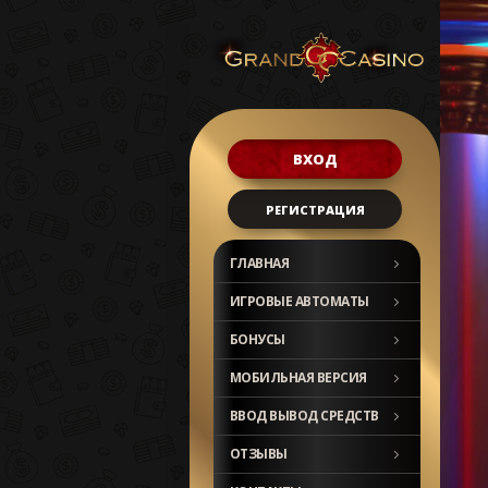
ВХОД
РЕГИСТРАЦИЯ
ГЛАВНАЯ
ИГРОВЫЕ АВТОМАТЫ
БОНУСЫ
МОБИЛЬНАЯ ВЕРСИЯ
ВВОД ВЫВОД СРЕДСТВ
ОТЗЫВЫ