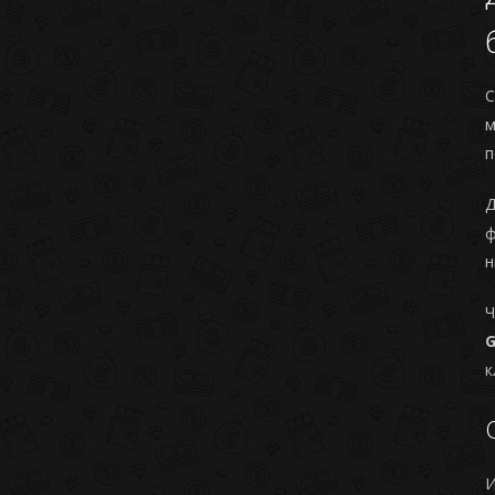
м
п
Д
ф
н
Ч
к
И