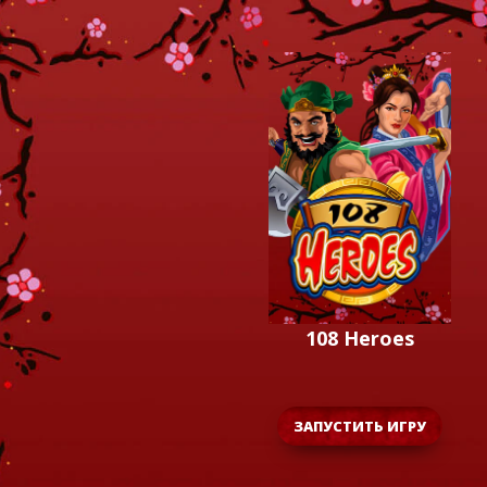
108 Heroes
ЗАПУСТИТЬ ИГРУ