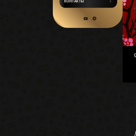
КОНТАКТЫ