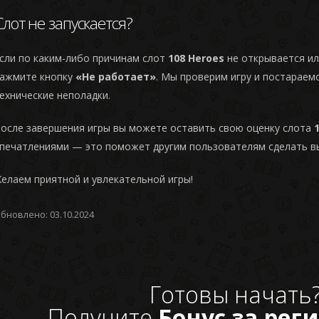
Слот не запускается?
сли по каким-либо причинам слот
108 Heroes
не открывается ил
ажмите кнопку
«Не работает»
. Мы проверим игру и постараем
ехнические неполадки.
осле завершения игры вы можете оставить свою оценку слота
печатлениями — это поможет другим пользователям сделать в
елаем приятной и увлекательной игры!
бновлено:
03.10.2024
Готовы начать
Получите
Бонус за рег