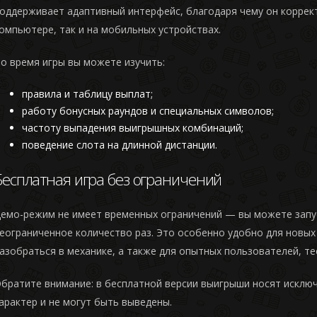
оддерживает адаптивный интерфейс, благодаря чему он коррект
омпьютере, так и на мобильных устройствах.
о время игры вы можете изучить:
правила и таблицу выплат;
работу бонусных раундов и специальных символов;
частоту выпадения выигрышных комбинаций;
поведение слота на длинной дистанции.
Бесплатная игра без ограничений
емо-режим не имеет временных ограничений — вы можете запу
еограниченное количество раз. Это особенно удобно для новых
азобраться в механике, а также для опытных пользователей, те
братите внимание: в бесплатной версии выигрыши носят искл
арактер и не могут быть выведены.