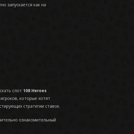
но запускается как на
скать слот
108 Heroes
 игроков, которые хотят
стирующих стратегии ставок.
ючительно ознакомительный