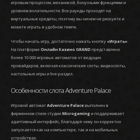
игровым процессом, механикой, бонусными функциями и
уровнем волатильности. Все раунды проходят на
виртуальные кредиты, поэтому вы ничем не рискуете и
можете играть в удобном темпе.
Чтобы начать игру, достаточно нажать кнопку
«Играть»
.
На платформе
Онлайн Казино GRAND
представлено
более 10 000 игровых автоматов от ведущих
провайдеров, включая классические слоты, видеослоты,
настольные игры и live-раздел.
Особенности слота Adventure Palace
Игровой автомат
Adventure Palace
выполнен в
фирменном стиле студии
Microgaming
и поддерживает
адаптивный интерфейс, благодаря чему он корректно
запускается как на компьютере, так и на мобильных
устройствах.