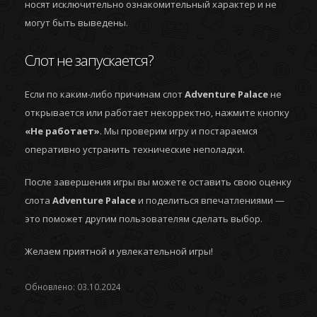
носят исключительно ознакомительный характер и не
могут быть выведены.
Слот не запускается?
Если по каким-либо причинам слот
Adventure Palace
не
открывается или работает некорректно, нажмите кнопку
«Не работает»
. Мы проверим игру и постараемся
оперативно устранить технические неполадки.
После завершения игры вы можете оставить свою оценку
слота
Adventure Palace
и поделиться впечатлениями —
это поможет другим пользователям сделать выбор.
Желаем приятной и увлекательной игры!
Обновлено:
03.10.2024