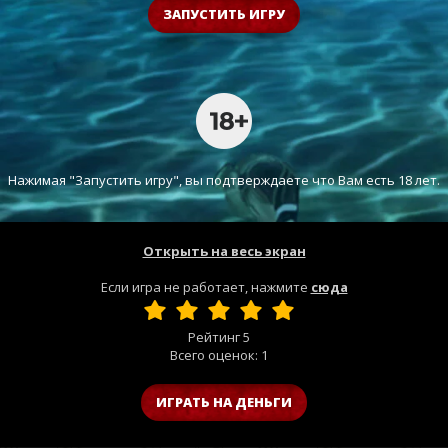
ЗАПУСТИТЬ ИГРУ
Нажимая "Запустить игру", вы подтверждаете что Вам есть 18 лет.
Открыть на весь экран
Если игра не работает, нажмите
сюда
Рейтинг
5
Всего оценок:
1
ИГРАТЬ НА ДЕНЬГИ