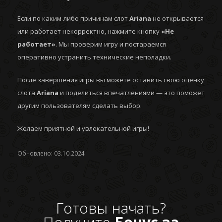
Если по каким-либо причинам слот
Ariana
не открывается
или работает некорректно, нажмите кнопку
«Не
работает»
. Мы проверим игру и постараемся
оперативно устранить технические неполадки.
После завершения игры вы можете оставить свою оценку
слота
Ariana
и поделиться впечатлениями — это поможет
другим пользователям сделать выбор.
Желаем приятной и увлекательной игры!
Обновлено:
03.10.2024
Готовы начать?