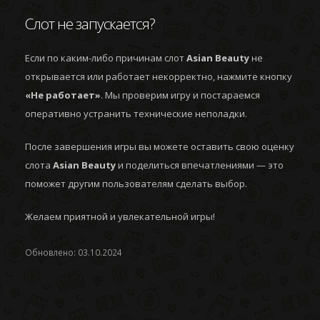
Слот не запускается?
Если по каким-либо причинам слот
Asian Beauty
не
открывается или работает некорректно, нажмите кнопку
«Не работает»
. Мы проверим игру и постараемся
оперативно устранить технические неполадки.
После завершения игры вы можете оставить свою оценку
слота
Asian Beauty
и поделиться впечатлениями — это
поможет другим пользователям сделать выбор.
Желаем приятной и увлекательной игры!
Обновлено:
03.10.2024