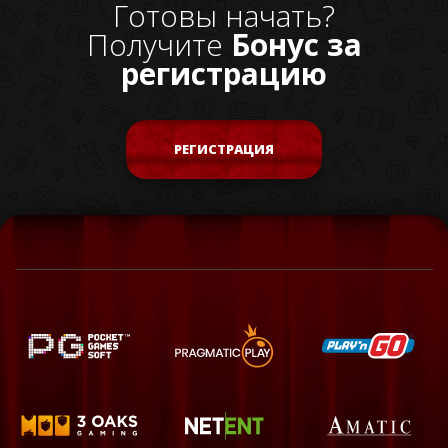
Готовы начать?
Получите
Бонус за
регистрацию
РЕГИСТРАЦИЯ