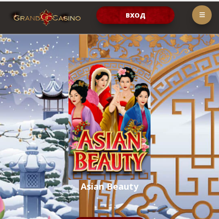
ВХОД
Asian Beauty