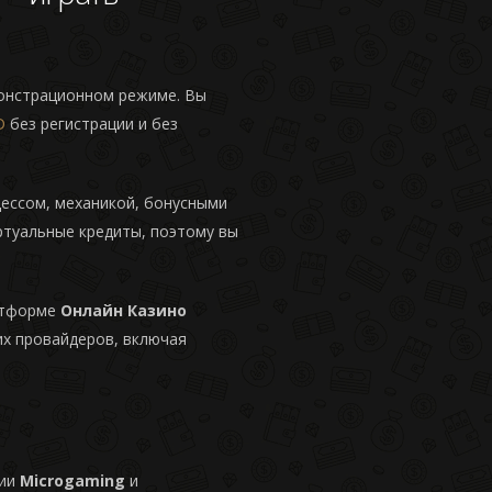
онстрационном режиме. Вы
D
без регистрации и без
ессом, механикой, бонусными
ртуальные кредиты, поэтому вы
атформе
Онлайн Казино
их провайдеров, включая
дии
Microgaming
и