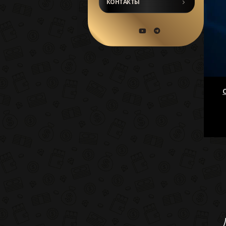
КОНТАКТЫ