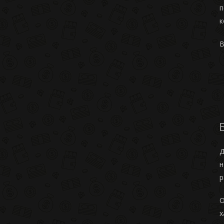
п
к
В
Д
н
р
О
х