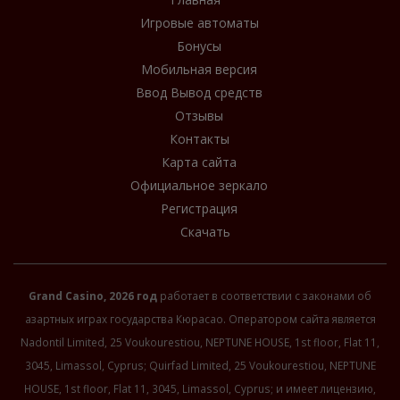
Игровые автоматы
Бонусы
Мобильная версия
Ввод Вывод средств
Отзывы
Контакты
Карта сайта
Официальное зеркало
Регистрация
Скачать
Grand Casino, 2026 год
работает в соответствии с законами об
азартных играх государства Кюрасао. Оператором сайта является
Nadontil Limited, 25 Voukourestiou, NEPTUNE HOUSE, 1st floor, Flat 11,
3045, Limassol, Cyprus; Quirfad Limited, 25 Voukourestiou, NEPTUNE
HOUSE, 1st floor, Flat 11, 3045, Limassol, Cyprus; и имеет лицензию,