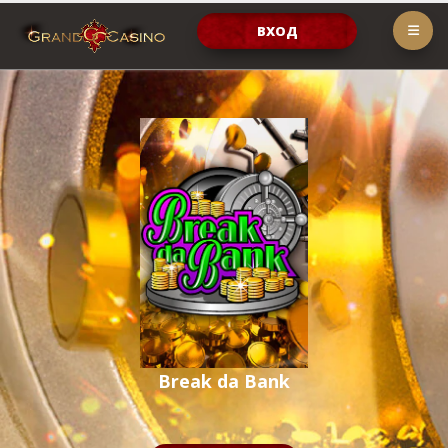
ВХОД
Break da Bank