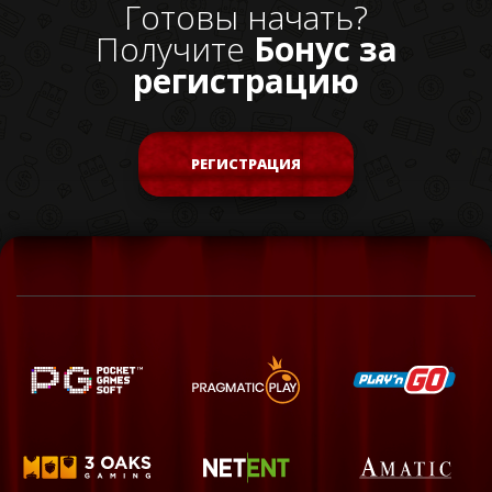
Готовы начать?
Получите
Бонус за
регистрацию
РЕГИСТРАЦИЯ