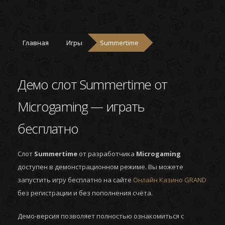
Главная
Игры
Summertime
Демо слот Summertime от
Microgaming — играть
бесплатно
Слот
Summertime
от разработчика
Microgaming
доступен в демонстрационном режиме. Вы можете
запустить игру бесплатно на сайте
Онлайн Казино GRAND
без регистрации и без пополнения счёта.
Демо-версия позволяет полностью ознакомиться с