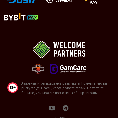
Азартные игры призваны развлекать. Помните, что вы
рискуете деньгами, когда делаете ставки. Не тратьте
больше, чем можете позволить себе проиграть.
Главная