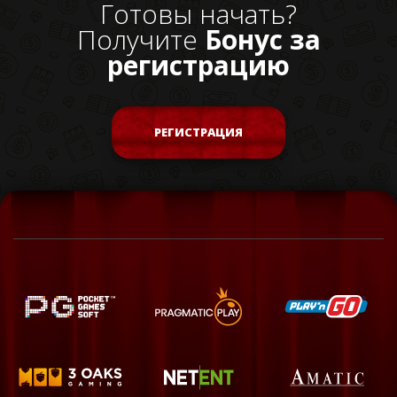
Готовы начать?
Получите
Бонус за
регистрацию
РЕГИСТРАЦИЯ