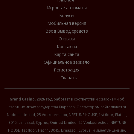
Игровые автоматы
Бонусы
Мобильная версия
Ввод Вывод средств
Отзывы
Контакты
Карта сайта
Официальное зеркало
Регистрация
Скачать
Grand Casino, 2026 год
работает в соответствии с законами об
азартных играх государства Кюрасао. Оператором сайта является
Nadontil Limited, 25 Voukourestiou, NEPTUNE HOUSE, 1st floor, Flat 11,
3045, Limassol, Cyprus; Quirfad Limited, 25 Voukourestiou, NEPTUNE
HOUSE, 1st floor, Flat 11, 3045, Limassol, Cyprus; и имеет лицензию,