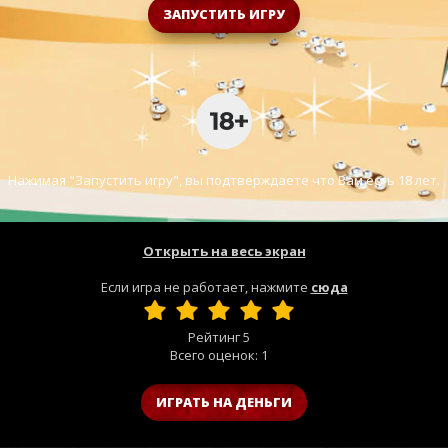
ЗАПУСТИТЬ ИГРУ
Нажимая "Запустить игру", вы подтверждаете что Вам есть 18 лет.
Открыть на весь экран
Если игра не работает, нажмите
сюда
Рейтинг
5
Всего оценок:
1
ИГРАТЬ НА ДЕНЬГИ