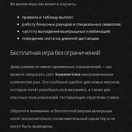
Во время игры вы можете изучить:
правила и таблицу выплат;
работу бонусных раундов и специальных символов;
частоту выпадения выигрышных комбинаций;
поведение слота на длинной дистанции.
Бесплатная игра без ограничений
Демо-режим не имеет временных ограничений — вы
можете запускать слот
Summertime
неограниченное
количество раз. Это особенно удобно для новых игроков,
которые хотят разобраться в механике, а также для
опытных пользователей, тестирующих стратегии ставок.
Обратите внимание: в бесплатной версии выигрыши
носят исключительно ознакомительный характер и не
могут быть выведены.