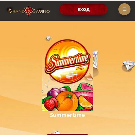
ВХОД
Summertime