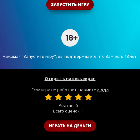
ЗАПУСТИТЬ ИГРУ
Нажимая "Запустить игру", вы подтверждаете что Вам есть 18 лет.
Открыть на весь экран
Если игра не работает, нажмите
сюда
Рейтинг
5
Всего оценок:
1
ИГРАТЬ НА ДЕНЬГИ