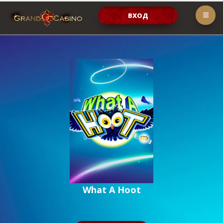
ВХОД
What A Hoot