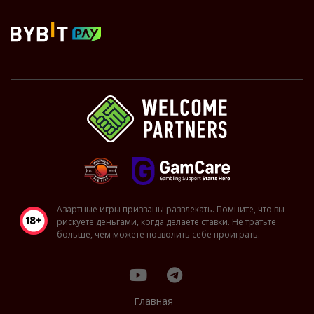
Азартные игры призваны развлекать. Помните, что вы
рискуете деньгами, когда делаете ставки. Не тратьте
больше, чем можете позволить себе проиграть.
Главная