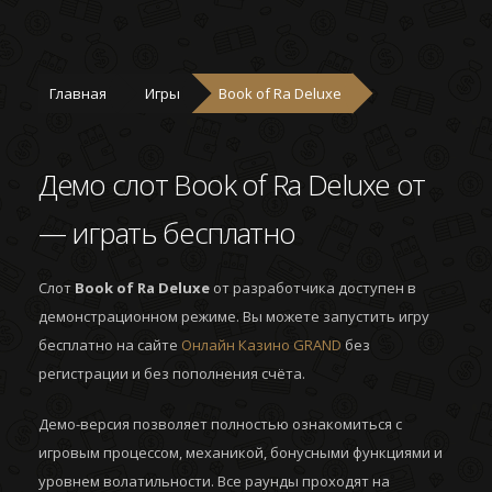
Главная
Игры
Book of Ra Deluxe
Демо слот Book of Ra Deluxe от
— играть бесплатно
Слот
Book of Ra Deluxe
от разработчика
доступен в
демонстрационном режиме. Вы можете запустить игру
бесплатно на сайте
Онлайн Казино GRAND
без
регистрации и без пополнения счёта.
Демо-версия позволяет полностью ознакомиться с
игровым процессом, механикой, бонусными функциями и
уровнем волатильности. Все раунды проходят на