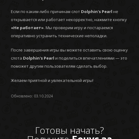
Если по каким-либо причинам слот
Dolphin's Pearl
не
открывается или работает некорректно, нажмите кнопку
«Не работает»
. Мы проверим игру и постараемся
оперативно устранить технические неполадки.
После завершения игры вы можете оставить свою оценку
слота
Dolphin's Pearl
и поделиться впечатлениями — это
поможет другим пользователям сделать выбор.
Желаем приятной и увлекательной игры!
Обновлено:
03.10.2024
Готовы начать?