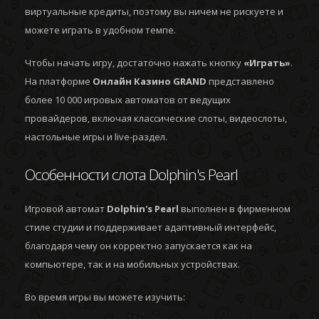
виртуальные кредиты, поэтому вы ничем не рискуете и
можете играть в удобном темпе.
Чтобы начать игру, достаточно нажать кнопку
«Играть»
.
На платформе
Онлайн Казино GRAND
представлено
более 10 000 игровых автоматов от ведущих
провайдеров, включая классические слоты, видеослоты,
настольные игры и live-раздел.
Особенности слота Dolphin's Pearl
Игровой автомат
Dolphin's Pearl
выполнен в фирменном
стиле студии
и поддерживает адаптивный интерфейс,
благодаря чему он корректно запускается как на
компьютере, так и на мобильных устройствах.
Во время игры вы можете изучить: