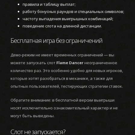
правила и таблицу выплат;
работу бонусных раундов и специальных символов;
частоту выпадения выигрышных комбинаций;
поведение слота на длинной дистанции.
Бесплатная игра без ограничений
Демо-режим не имеет временных ограничений — вы
можете запускать слот
Flame Dancer
неограниченное
количество раз. Это особенно удобно для новых игроков,
которые хотят разобраться в механике, а также для
опытных пользователей, тестирующих стратегии ставок.
Обратите внимание: в бесплатной версии выигрыши
носят исключительно ознакомительный характер и не
могут быть выведены.
Слот не запускается?