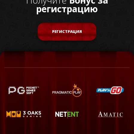
Получите
Бонус за
регистрацию
РЕГИСТРАЦИЯ