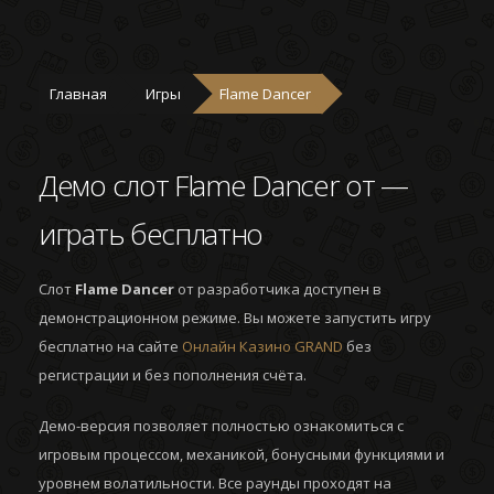
Главная
Игры
Flame Dancer
Демо слот Flame Dancer от —
играть бесплатно
Слот
Flame Dancer
от разработчика
доступен в
демонстрационном режиме. Вы можете запустить игру
бесплатно на сайте
Онлайн Казино GRAND
без
регистрации и без пополнения счёта.
Демо-версия позволяет полностью ознакомиться с
игровым процессом, механикой, бонусными функциями и
уровнем волатильности. Все раунды проходят на