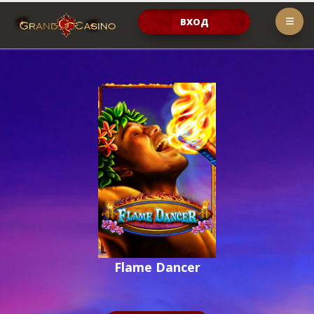
ВХОД
Flame Dancer