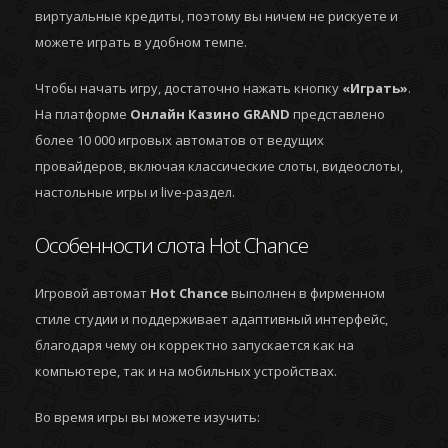
виртуальные кредиты, поэтому вы ничем не рискуете и
можете играть в удобном темпе.
Чтобы начать игру, достаточно нажать кнопку
«Играть»
.
На платформе
Онлайн Казино GRAND
представлено
более 10 000 игровых автоматов от ведущих
провайдеров, включая классические слоты, видеослоты,
настольные игры и live-раздел.
Особенности слота Hot Chance
Игровой автомат
Hot Chance
выполнен в фирменном
стиле студии
и поддерживает адаптивный интерфейс,
благодаря чему он корректно запускается как на
компьютере, так и на мобильных устройствах.
Во время игры вы можете изучить: