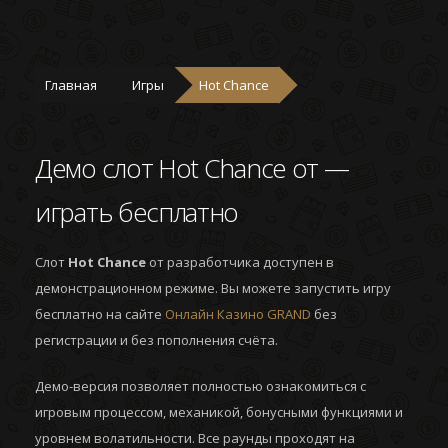
Главная
Игры
Hot Chance
Демо слот Hot Chance от —
играть бесплатно
Слот
Hot Chance
от разработчика
доступен в
демонстрационном режиме. Вы можете запустить игру
бесплатно на сайте
Онлайн Казино GRAND
без
регистрации и без пополнения счёта.
Демо-версия позволяет полностью ознакомиться с
игровым процессом, механикой, бонусными функциями и
уровнем волатильности. Все раунды проходят на