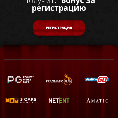
Получите
Бонус за
регистрацию
РЕГИСТРАЦИЯ