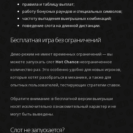
правила и таблицу выплат;
работу бонусных раундов и специальных символов;
частоту выпадения выигрышных комбинаций;
поведение слота на длинной дистанции.
Бесплатная игра без ограничений
Демо-режим не имеет временных ограничений — вы
можете запускать слот
Hot Chance
неограниченное
количество раз. Это особенно удобно для новых игроков,
которые хотят разобраться в механике, а также для
опытных пользователей, тестирующих стратегии ставок.
Обратите внимание: в бесплатной версии выигрыши
носят исключительно ознакомительный характер и не
могут быть выведены.
Слот не запускается?