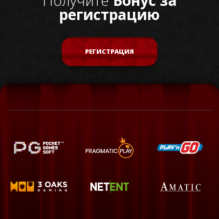
Получите
Бонус за
регистрацию
РЕГИСТРАЦИЯ