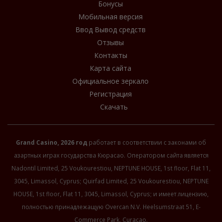
Бонусы
Мобильная версия
Ввод Вывод средств
Отзывы
Контакты
Карта сайта
Официальное зеркало
Регистрация
Скачать
Grand Casino, 2026 год
работает в соответствии с законами об
азартных играх государства Кюрасао. Оператором сайта является
Nadontil Limited, 25 Voukourestiou, NEPTUNE HOUSE, 1st floor, Flat 11,
3045, Limassol, Cyprus; Quirfad Limited, 25 Voukourestiou, NEPTUNE
HOUSE, 1st floor, Flat 11, 3045, Limassol, Cyprus; и имеет лицензию,
полностью принадлежащую Overcan N.V. Heelsumstraat 51, E-
Commerce Park, Curacao.