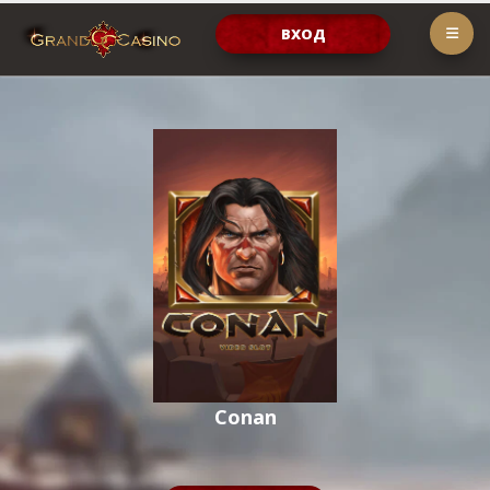
ВХОД
Conan