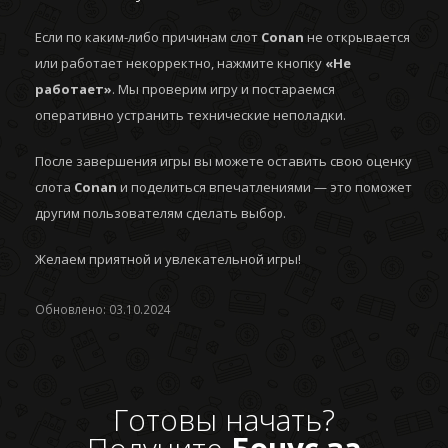
Если по каким-либо причинам слот
Conan
не открывается
или работает некорректно, нажмите кнопку
«Не
работает»
. Мы проверим игру и постараемся
оперативно устранить технические неполадки.
После завершения игры вы можете оставить свою оценку
слота
Conan
и поделиться впечатлениями — это поможет
другим пользователям сделать выбор.
Желаем приятной и увлекательной игры!
Обновлено:
03.10.2024
Готовы начать?