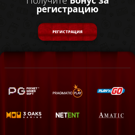
Получите
Бонус за
регистрацию
РЕГИСТРАЦИЯ