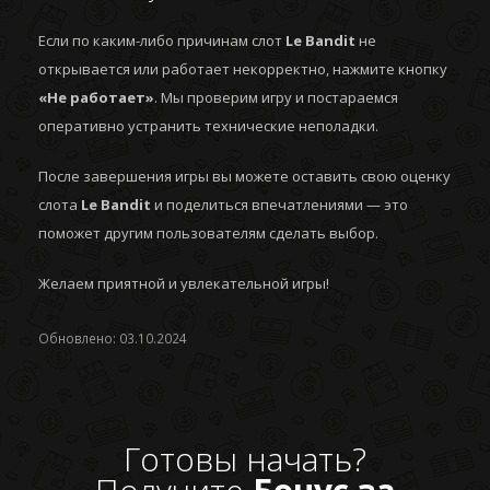
Если по каким-либо причинам слот
Le Bandit
не
открывается или работает некорректно, нажмите кнопку
«Не работает»
. Мы проверим игру и постараемся
оперативно устранить технические неполадки.
После завершения игры вы можете оставить свою оценку
слота
Le Bandit
и поделиться впечатлениями — это
поможет другим пользователям сделать выбор.
Желаем приятной и увлекательной игры!
Обновлено:
03.10.2024
Готовы начать?