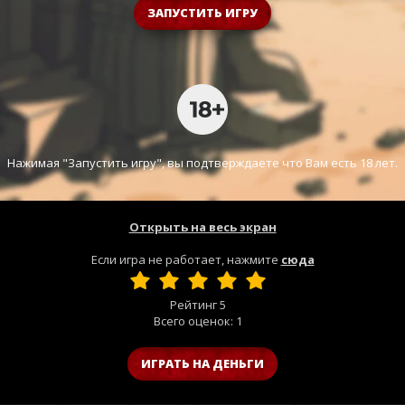
ЗАПУСТИТЬ ИГРУ
Нажимая "Запустить игру", вы подтверждаете что Вам есть 18 лет.
Открыть на весь экран
Если игра не работает, нажмите
сюда
Рейтинг
5
Всего оценок:
1
ИГРАТЬ НА ДЕНЬГИ