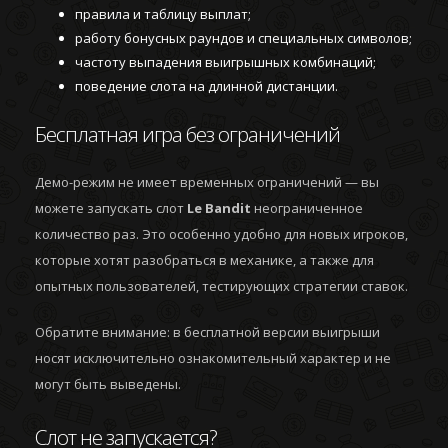
правила и таблицу выплат;
работу бонусных раундов и специальных символов;
частоту выпадения выигрышных комбинаций;
поведение слота на длинной дистанции.
Бесплатная игра без ограничений
Демо-режим не имеет временных ограничений — вы
можете запускать слот
Le Bandit
неограниченное
количество раз. Это особенно удобно для новых игроков,
которые хотят разобраться в механике, а также для
опытных пользователей, тестирующих стратегии ставок.
Обратите внимание: в бесплатной версии выигрыши
носят исключительно ознакомительный характер и не
могут быть выведены.
Слот не запускается?