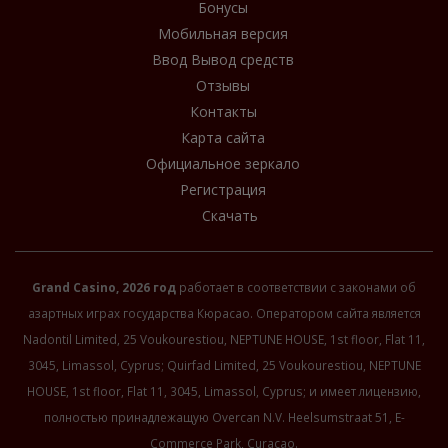
Бонусы
Мобильная версия
Ввод Вывод средств
Отзывы
Контакты
Карта сайта
Официальное зеркало
Регистрация
Скачать
Grand Casino, 2026 год
работает в соответствии с законами об
азартных играх государства Кюрасао. Оператором сайта является
Nadontil Limited, 25 Voukourestiou, NEPTUNE HOUSE, 1st floor, Flat 11,
3045, Limassol, Cyprus; Quirfad Limited, 25 Voukourestiou, NEPTUNE
HOUSE, 1st floor, Flat 11, 3045, Limassol, Cyprus; и имеет лицензию,
полностью принадлежащую Overcan N.V. Heelsumstraat 51, E-
Commerce Park, Curacao.