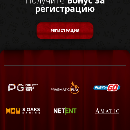
Получите
Бонус за
регистрацию
РЕГИСТРАЦИЯ