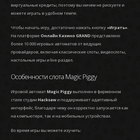
виртуальные кредиты, поэтому вы ничем не рискуете и
можете играть в удобном темпе.
Чтобы начать игру, достаточно нажать кнопку
«Играть»
.
На платформе
Онлайн Казино GRAND
представлено
более 10 000 игровых автоматов от ведущих
провайдеров, включая классические слоты, видеослоты,
настольные игры и live-раздел.
Особенности слота Magic Piggy
Игровой автомат
Magic Piggy
выполнен в фирменном
стиле студии
Hacksaw
и поддерживает адаптивный
интерфейс, благодаря чему он корректно запускается как
на компьютере, так и на мобильных устройствах.
Во время игры вы можете изучить: