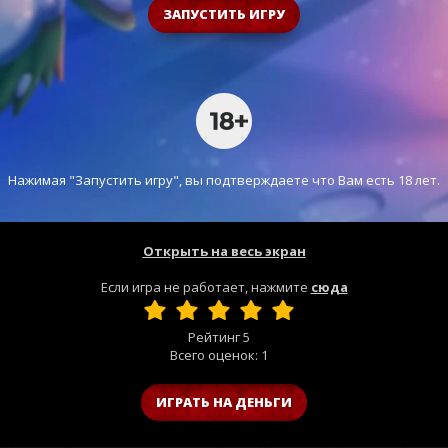
ЗАПУСТИТЬ ИГРУ
Нажимая "Запустить игру", вы подтверждаете что Вам есть 18 лет.
Открыть на весь экран
Если игра не работает, нажмите
сюда
Рейтинг
5
Всего оценок:
1
ИГРАТЬ НА ДЕНЬГИ