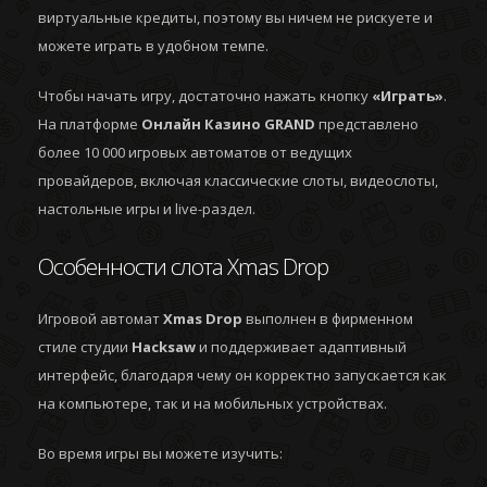
виртуальные кредиты, поэтому вы ничем не рискуете и
можете играть в удобном темпе.
Чтобы начать игру, достаточно нажать кнопку
«Играть»
.
На платформе
Онлайн Казино GRAND
представлено
более 10 000 игровых автоматов от ведущих
провайдеров, включая классические слоты, видеослоты,
настольные игры и live-раздел.
Особенности слота Xmas Drop
Игровой автомат
Xmas Drop
выполнен в фирменном
стиле студии
Hacksaw
и поддерживает адаптивный
интерфейс, благодаря чему он корректно запускается как
на компьютере, так и на мобильных устройствах.
Во время игры вы можете изучить: