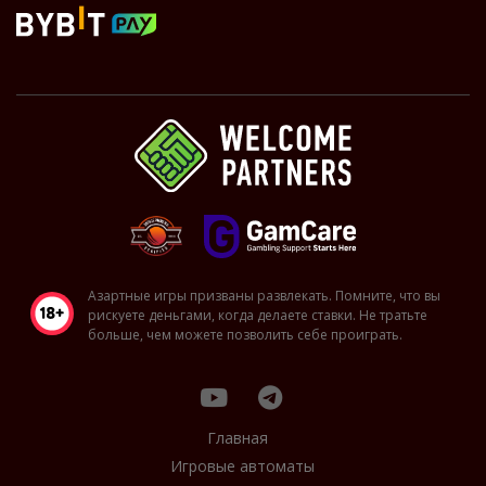
Азартные игры призваны развлекать. Помните, что вы
рискуете деньгами, когда делаете ставки. Не тратьте
больше, чем можете позволить себе проиграть.
Главная
Игровые автоматы