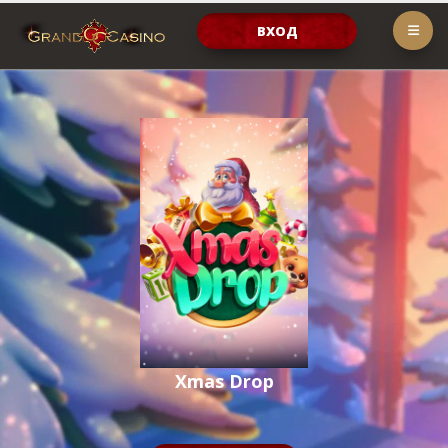
ВХОД
Xmas Drop