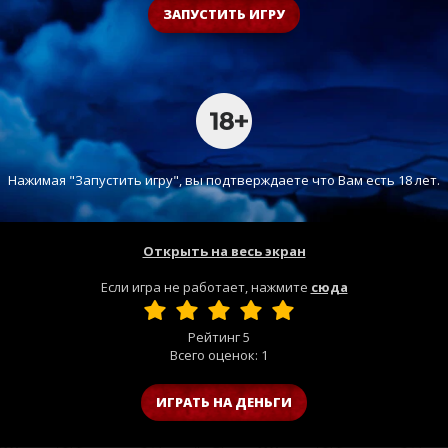
ЗАПУСТИТЬ ИГРУ
Нажимая "Запустить игру", вы подтверждаете что Вам есть 18 лет.
Открыть на весь экран
Если игра не работает, нажмите
сюда
Рейтинг
5
Всего оценок:
1
ИГРАТЬ НА ДЕНЬГИ