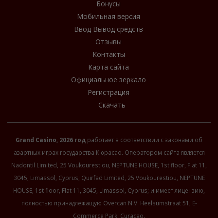
Бонусы
Мобильная версия
Ввод Вывод средств
Отзывы
Контакты
Карта сайта
Официальное зеркало
Регистрация
Скачать
Grand Casino, 2026 год
работает в соответствии с законами об
азартных играх государства Кюрасао. Оператором сайта является
Nadontil Limited, 25 Voukourestiou, NEPTUNE HOUSE, 1st floor, Flat 11,
3045, Limassol, Cyprus; Quirfad Limited, 25 Voukourestiou, NEPTUNE
HOUSE, 1st floor, Flat 11, 3045, Limassol, Cyprus; и имеет лицензию,
полностью принадлежащую Overcan N.V. Heelsumstraat 51, E-
Commerce Park, Curacao.