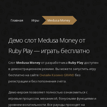
Главная
Игры
Medusa Money
Демо слот Medusa Money от
Ruby Play — играть бесплатно
Слот
Medusa Money
от разработчика
Ruby Play
доступен
в демонстрационном режиме. Вы можете запустить игру
бесплатно на сайте
Онлайн Казино GRAND
без
регистрации и без пополнения счёта.
Демо-версия позволяет полностью ознакомиться с
игровым процессом, механикой, бонусными функциями и
уровнем волатильности. Все раунды проходят на