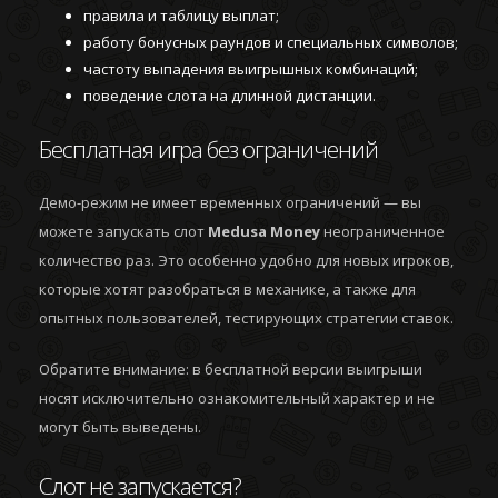
правила и таблицу выплат;
работу бонусных раундов и специальных символов;
частоту выпадения выигрышных комбинаций;
поведение слота на длинной дистанции.
Бесплатная игра без ограничений
Демо-режим не имеет временных ограничений — вы
можете запускать слот
Medusa Money
неограниченное
количество раз. Это особенно удобно для новых игроков,
которые хотят разобраться в механике, а также для
опытных пользователей, тестирующих стратегии ставок.
Обратите внимание: в бесплатной версии выигрыши
носят исключительно ознакомительный характер и не
могут быть выведены.
Слот не запускается?