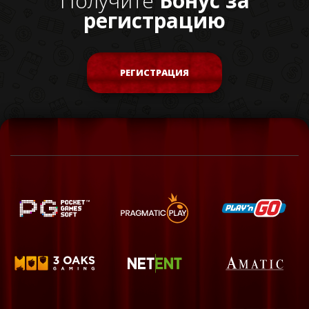
Получите
Бонус за
регистрацию
РЕГИСТРАЦИЯ