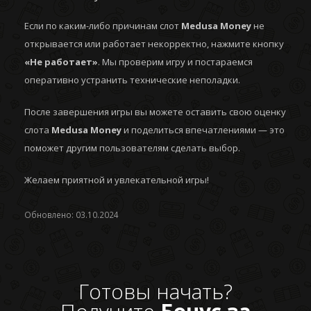
Если по каким-либо причинам слот
Medusa Money
не
открывается или работает некорректно, нажмите кнопку
«Не работает»
. Мы проверим игру и постараемся
оперативно устранить технические неполадки.
После завершения игры вы можете оставить свою оценку
слота
Medusa Money
и поделиться впечатлениями — это
поможет другим пользователям сделать выбор.
Желаем приятной и увлекательной игры!
Обновлено:
03.10.2024
Готовы начать?