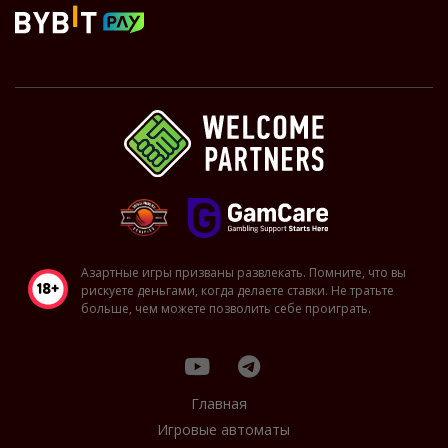
Азартные игры призваны развлекать. Помните, что вы
рискуете деньгами, когда делаете ставки. Не тратьте
больше, чем можете позволить себе проиграть.
Главная
Игровые автоматы