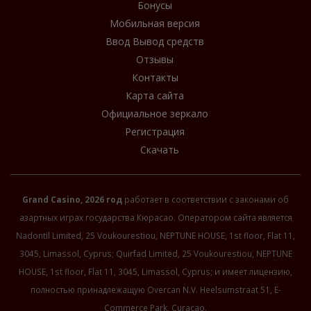
Бонусы
Мобильная версия
Ввод Вывод средств
Отзывы
Контакты
Карта сайта
Официальное зеркало
Регистрация
Скачать
Grand Casino, 2026 год
работает в соответствии с законами об
азартных играх государства Кюрасао. Оператором сайта является
Nadontil Limited, 25 Voukourestiou, NEPTUNE HOUSE, 1st floor, Flat 11,
3045, Limassol, Cyprus; Quirfad Limited, 25 Voukourestiou, NEPTUNE
HOUSE, 1st floor, Flat 11, 3045, Limassol, Cyprus; и имеет лицензию,
полностью принадлежащую Overcan N.V. Heelsumstraat 51, E-
Commerce Park, Curacao.