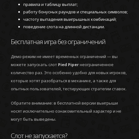
правила и таблицу выплат;
работу бонусных раундов и специальных символов;
частоту выпадения выигрышных комбинаций;
поведение слота на длинной дистанции.
Бесплатная игра без ограничений
Демо-режим не имеет временных ограничений — вы
можете запускать слот
Pied Piper
неограниченное
количество раз. Это особенно удобно для новых игроков,
которые хотят разобраться в механике, а также для
опытных пользователей, тестирующих стратегии ставок.
Обратите внимание: в бесплатной версии выигрыши
носят исключительно ознакомительный характер и не
могут быть выведены.
Слот не запускается?