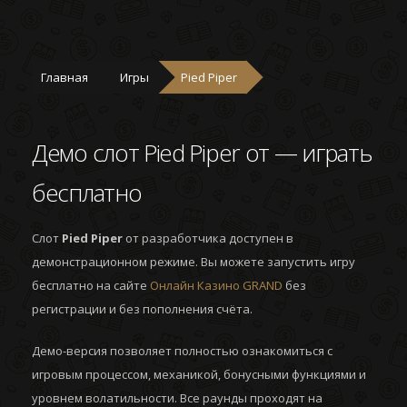
Главная
Игры
Pied Piper
Демо слот Pied Piper от — играть
бесплатно
Слот
Pied Piper
от разработчика
доступен в
демонстрационном режиме. Вы можете запустить игру
бесплатно на сайте
Онлайн Казино GRAND
без
регистрации и без пополнения счёта.
Демо-версия позволяет полностью ознакомиться с
игровым процессом, механикой, бонусными функциями и
уровнем волатильности. Все раунды проходят на