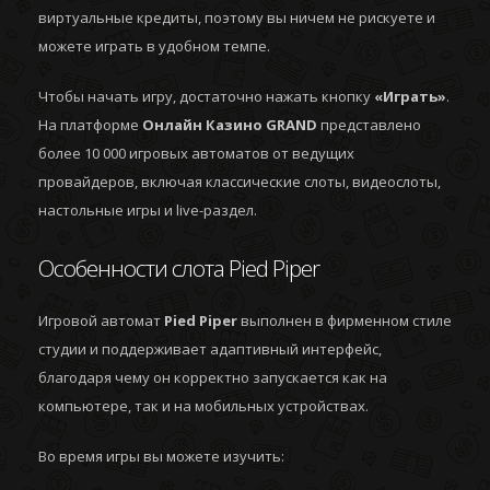
виртуальные кредиты, поэтому вы ничем не рискуете и
можете играть в удобном темпе.
Чтобы начать игру, достаточно нажать кнопку
«Играть»
.
На платформе
Онлайн Казино GRAND
представлено
более 10 000 игровых автоматов от ведущих
провайдеров, включая классические слоты, видеослоты,
настольные игры и live-раздел.
Особенности слота Pied Piper
Игровой автомат
Pied Piper
выполнен в фирменном стиле
студии
и поддерживает адаптивный интерфейс,
благодаря чему он корректно запускается как на
компьютере, так и на мобильных устройствах.
Во время игры вы можете изучить: