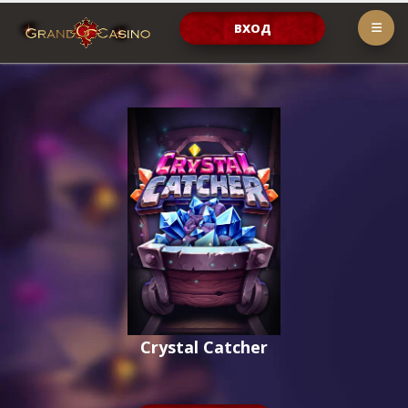
ВХОД
Crystal Catcher