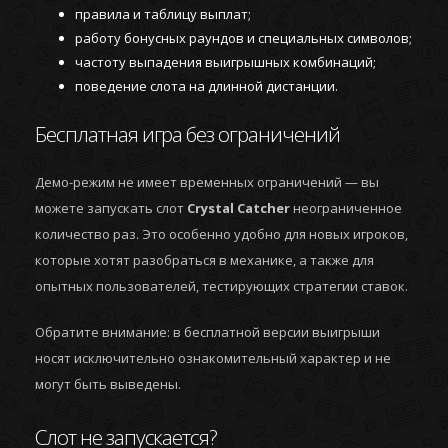
правила и таблицу выплат;
работу бонусных раундов и специальных символов;
частоту выпадения выигрышных комбинаций;
поведение слота на длинной дистанции.
Бесплатная игра без ограничений
Демо-режим не имеет временных ограничений — вы
можете запускать слот
Crystal Catcher
неограниченное
количество раз. Это особенно удобно для новых игроков,
которые хотят разобраться в механике, а также для
опытных пользователей, тестирующих стратегии ставок.
Обратите внимание: в бесплатной версии выигрыши
носят исключительно ознакомительный характер и не
могут быть выведены.
Слот не запускается?