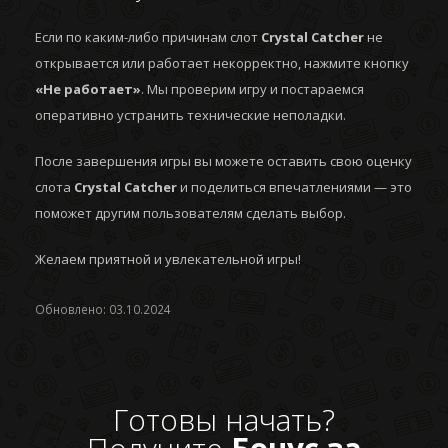
Если по каким-либо причинам слот
Crystal Catcher
не
открывается или работает некорректно, нажмите кнопку
«Не работает»
. Мы проверим игру и постараемся
оперативно устранить технические неполадки.
После завершения игры вы можете оставить свою оценку
слота
Crystal Catcher
и поделиться впечатлениями — это
поможет другим пользователям сделать выбор.
Желаем приятной и увлекательной игры!
Обновлено:
03.10.2024
Готовы начать?