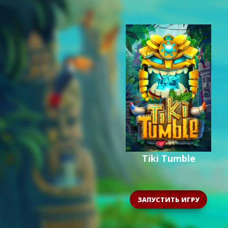
Tiki Tumble
ЗАПУСТИТЬ ИГРУ