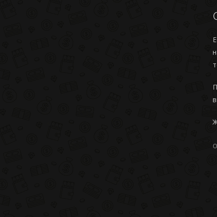
Е
н
т
П
в
Ж
О