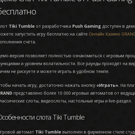
бесплатно
Слот
Tiki Tumble
от разработчика
Push Gaming
доступен в дем
ожете запустить игру бесплатно на сайте
Онлайн Казино GRAN
ополнения счёта.
емо-версия позволяет полностью ознакомиться с игровым проц
ункциями и уровнем волатильности. Все раунды проходят на ви
ичем не рискуете и можете играть в удобном темпе.
тобы начать игру, достаточно нажать кнопку
«Играть»
. На пл
GRAND
представлено более 10 000 игровых автоматов от ведущ
лассические слоты, видеослоты, настольные игры и live-раздел.
Особенности слота Tiki Tumble
гровой автомат
Tiki Tumble
выполнен в фирменном стиле сту