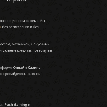
онстрационном режиме. Вы
D
без регистрации и без
ессом, механикой, бонусными
ртуальные кредиты, поэтому вы
атформе
Онлайн Казино
их провайдеров, включая
дии
Push Gaming
и