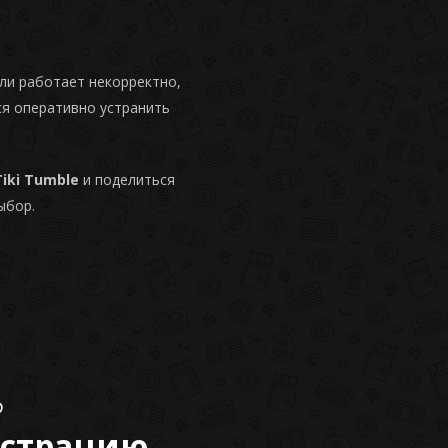
ли работает некорректно,
ся оперативно устранить
Tiki Tumble
и поделиться
ыбор.
?
истрацию