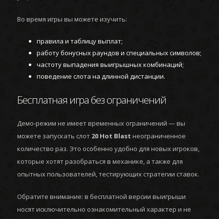
Во время игры вы можете изучить:
правила и таблицу выплат;
работу бонусных раундов и специальных символов;
частоту выпадения выигрышных комбинаций;
поведение слота на длинной дистанции.
Бесплатная игра без ограничений
Демо-режим не имеет временных ограничений — вы
можете запускать слот
20 Hot Blast
неограниченное
количество раз. Это особенно удобно для новых игроков,
которые хотят разобраться в механике, а также для
опытных пользователей, тестирующих стратегии ставок.
Обратите внимание: в бесплатной версии выигрыши
носят исключительно ознакомительный характер и не