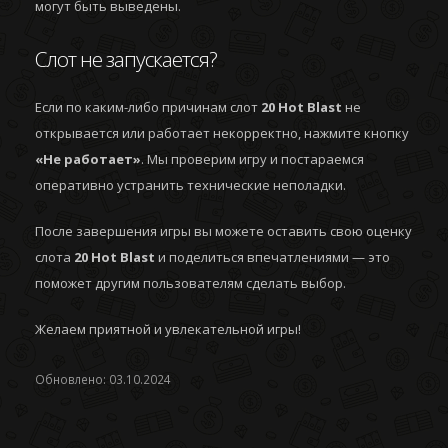
могут быть выведены.
Слот не запускается?
Если по каким-либо причинам слот
20 Hot Blast
не
открывается или работает некорректно, нажмите кнопку
«Не работает»
. Мы проверим игру и постараемся
оперативно устранить технические неполадки.
После завершения игры вы можете оставить свою оценку
слота
20 Hot Blast
и поделиться впечатлениями — это
поможет другим пользователям сделать выбор.
Желаем приятной и увлекательной игры!
Обновлено:
03.10.2024