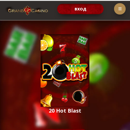
ВХОД
20 Hot Blast