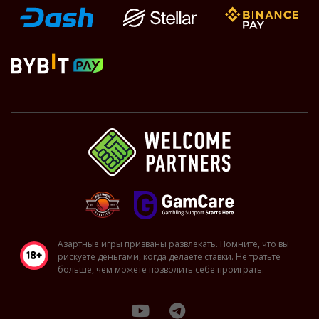
Азартные игры призваны развлекать. Помните, что вы
рискуете деньгами, когда делаете ставки. Не тратьте
больше, чем можете позволить себе проиграть.