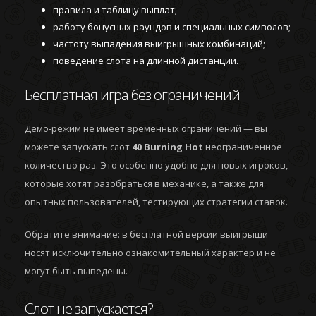
правила и таблицу выплат;
работу бонусных раундов и специальных символов;
частоту выпадения выигрышных комбинаций;
поведение слота на длинной дистанции.
Бесплатная игра без ограничений
Демо-режим не имеет временных ограничений — вы
можете запускать слот
40 Burning Hot
неограниченное
количество раз. Это особенно удобно для новых игроков,
которые хотят разобраться в механике, а также для
опытных пользователей, тестирующих стратегии ставок.
Обратите внимание: в бесплатной версии выигрыши
носят исключительно ознакомительный характер и не
могут быть выведены.
Слот не запускается?