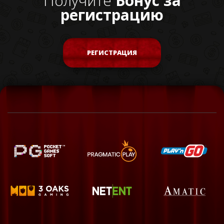
Получите
Бонус за
регистрацию
РЕГИСТРАЦИЯ