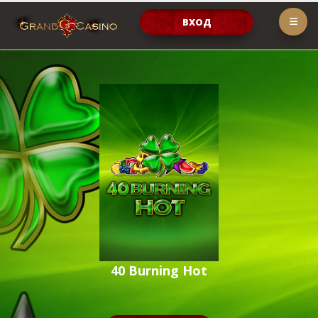
ВХОД
40 Burning Hot