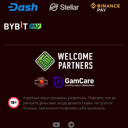
Азартные игры призваны развлекать. Помните, что вы
рискуете деньгами, когда делаете ставки. Не тратьте
больше, чем можете позволить себе проиграть.