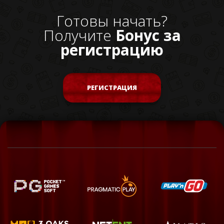
Готовы начать?
Получите
Бонус за
регистрацию
РЕГИСТРАЦИЯ