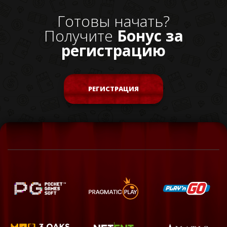
Готовы начать?
Получите
Бонус за
регистрацию
РЕГИСТРАЦИЯ