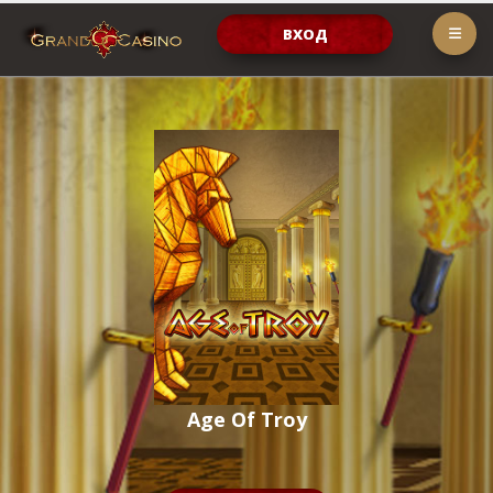
ВХОД
Age Of Troy