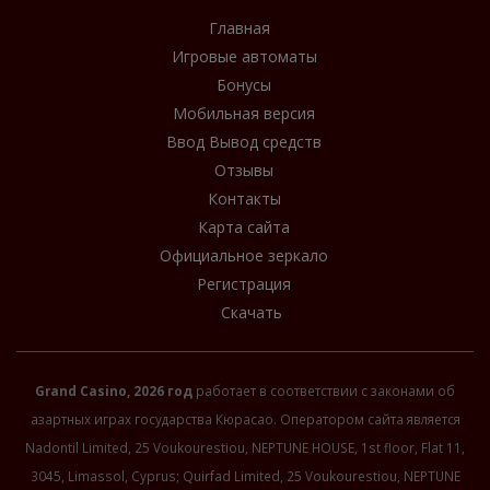
Главная
Игровые автоматы
Бонусы
Мобильная версия
Ввод Вывод средств
Отзывы
Контакты
Карта сайта
Официальное зеркало
Регистрация
Скачать
Grand Casino, 2026 год
работает в соответствии с законами об
азартных играх государства Кюрасао. Оператором сайта является
Nadontil Limited, 25 Voukourestiou, NEPTUNE HOUSE, 1st floor, Flat 11,
3045, Limassol, Cyprus; Quirfad Limited, 25 Voukourestiou, NEPTUNE