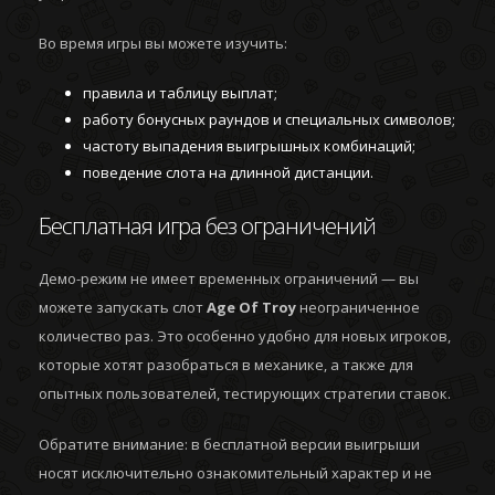
Во время игры вы можете изучить:
правила и таблицу выплат;
работу бонусных раундов и специальных символов;
частоту выпадения выигрышных комбинаций;
поведение слота на длинной дистанции.
Бесплатная игра без ограничений
Демо-режим не имеет временных ограничений — вы
можете запускать слот
Age Of Troy
неограниченное
количество раз. Это особенно удобно для новых игроков,
которые хотят разобраться в механике, а также для
опытных пользователей, тестирующих стратегии ставок.
Обратите внимание: в бесплатной версии выигрыши
носят исключительно ознакомительный характер и не