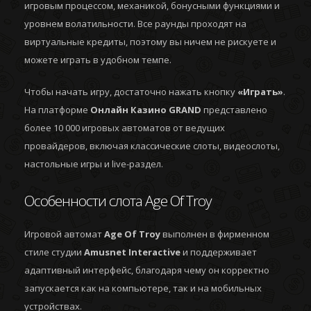
игровым процессом, механикой, бонусными функциями и
уровнем волатильности. Все раунды проходят на
виртуальные кредиты, поэтому вы ничем не рискуете и
можете играть в удобном темпе.
Чтобы начать игру, достаточно нажать кнопку
«Играть»
.
На платформе
Онлайн Казино GRAND
представлено
более 10 000 игровых автоматов от ведущих
провайдеров, включая классические слоты, видеослоты,
настольные игры и live-раздел.
Особенности слота Age Of Troy
Игровой автомат
Age Of Troy
выполнен в фирменном
стиле студии
Amusnet Interactive
и поддерживает
адаптивный интерфейс, благодаря чему он корректно
запускается как на компьютере, так и на мобильных
устройствах.