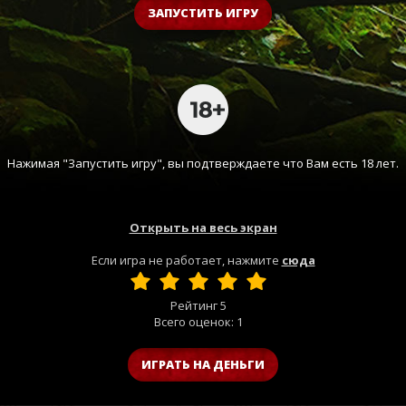
ЗАПУСТИТЬ ИГРУ
Нажимая "Запустить игру", вы подтверждаете что Вам есть 18 лет.
Открыть на весь экран
Если игра не работает, нажмите
сюда
Рейтинг
5
Всего оценок:
1
ИГРАТЬ НА ДЕНЬГИ