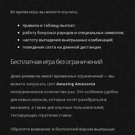
Во время игры вы можете изучить:
правила и таблицу выплат;
работу бонусных раундов и специальных символов;
частоту выпадения выигрышных комбинаций;
поведение слота на длинной дистанции.
Бесплатная игра без ограничений
Демо-режим не имеет временных ограничений — вы
можете запускать слот
Amazing Amazonia
неограниченное количество раз. Это особенно удобно
для новых игроков, которые хотят разобраться в
механике, а также для опытных пользователей,
тестирующих стратегии ставок.
Обратите внимание: в бесплатной версии выигрыши