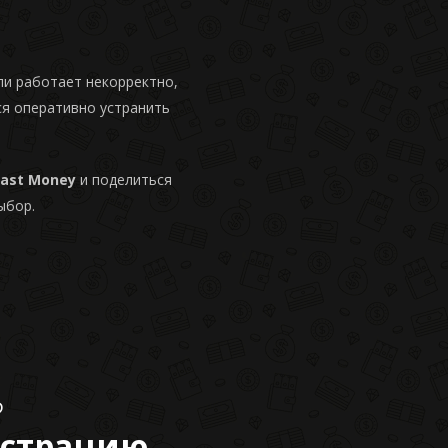
ли работает некорректно,
ся оперативно устранить
Fast Money
и поделиться
ыбор.
?
истрацию