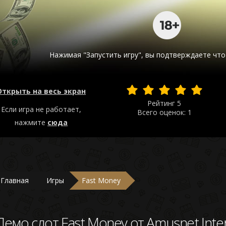
Нажимая "Запустить игру", вы подтверждаете что 
Открыть на весь экран
Рейтинг
5
Если игра не работает,
Всего оценок:
1
нажмите
сюда
Главная
Игры
Fast Money
Демо слот Fast Money от Amusnet Inte