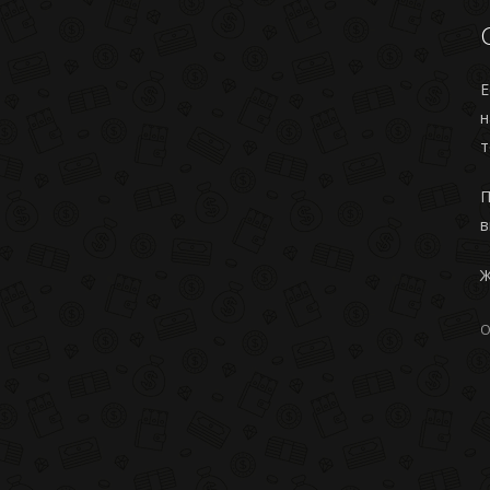
Е
н
т
П
в
Ж
О