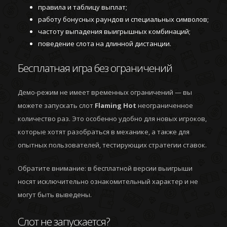
правила и таблицу выплат;
работу бонусных раундов и специальных символов;
частоту выпадения выигрышных комбинаций;
поведение слота на длинной дистанции.
Бесплатная игра без ограничений
Демо-режим не имеет временных ограничений — вы
можете запускать слот
Flaming Hot
неограниченное
количество раз. Это особенно удобно для новых игроков,
которые хотят разобраться в механике, а также для
опытных пользователей, тестирующих стратегии ставок.
Обратите внимание: в бесплатной версии выигрыши
носят исключительно ознакомительный характер и не
могут быть выведены.
Слот не запускается?