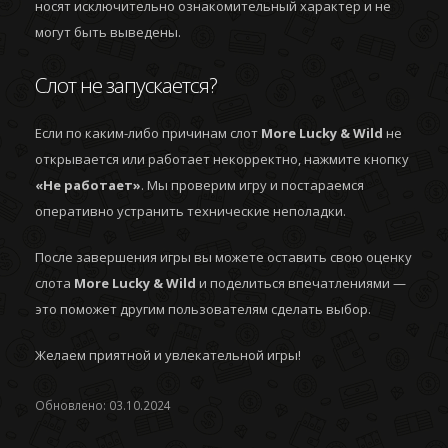
носят исключительно ознакомительный характер и не
могут быть выведены.
Слот не запускается?
Если по каким-либо причинам слот
More Lucky & Wild
не
открывается или работает некорректно, нажмите кнопку
«Не работает»
. Мы проверим игру и постараемся
оперативно устранить технические неполадки.
После завершения игры вы можете оставить свою оценку
слота
More Lucky & Wild
и поделиться впечатлениями —
это поможет другим пользователям сделать выбор.
Желаем приятной и увлекательной игры!
Обновлено:
03.10.2024