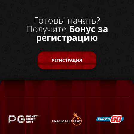
Готовы начать?
Получите
Бонус за
регистрацию
РЕГИСТРАЦИЯ