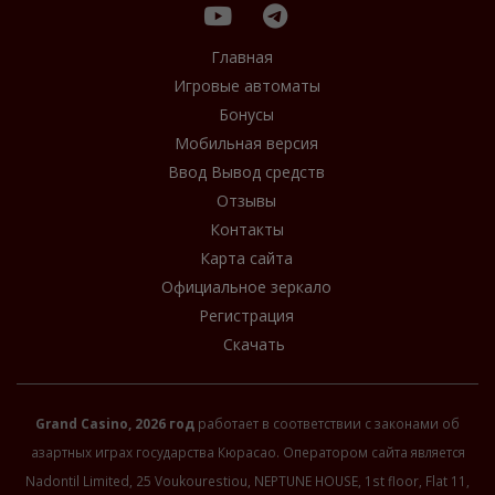
Главная
Игровые автоматы
Бонусы
Мобильная версия
Ввод Вывод средств
Отзывы
Контакты
Карта сайта
Официальное зеркало
Регистрация
Скачать
Grand Casino, 2026 год
работает в соответствии с законами об
азартных играх государства Кюрасао. Оператором сайта является
Nadontil Limited, 25 Voukourestiou, NEPTUNE HOUSE, 1st floor, Flat 11,