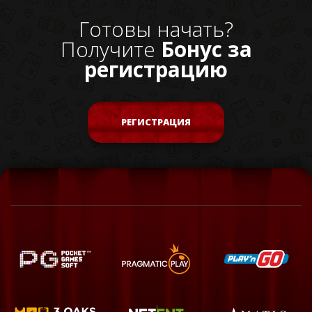
Готовы начать?
Получите
Бонус за
регистрацию
РЕГИСТРАЦИЯ