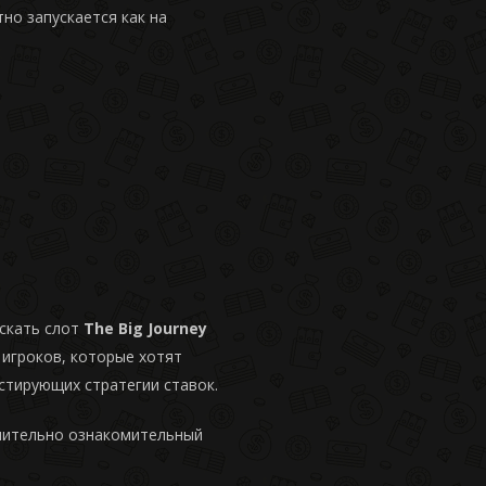
но запускается как на
скать слот
The Big Journey
 игроков, которые хотят
стирующих стратегии ставок.
ючительно ознакомительный