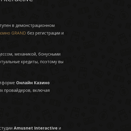
тупен в демонстрационном
азино GRAND
без регистрации и
ессом, механикой, бонусными
ртуальные кредиты, поэтому вы
атформе
Онлайн Казино
их провайдеров, включая
студии
Amusnet Interactive
и