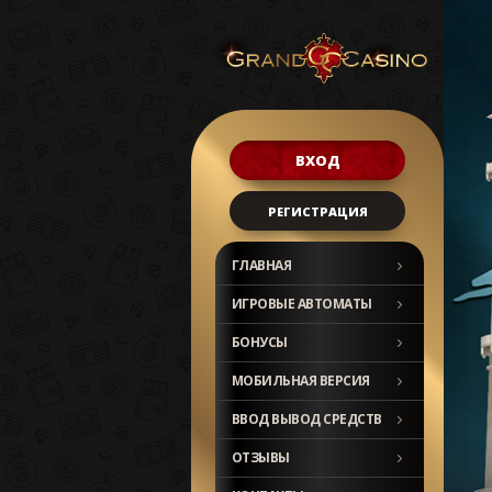
ВХОД
РЕГИСТРАЦИЯ
ГЛАВНАЯ
ИГРОВЫЕ АВТОМАТЫ
БОНУСЫ
МОБИЛЬНАЯ ВЕРСИЯ
ВВОД ВЫВОД СРЕДСТВ
ОТЗЫВЫ