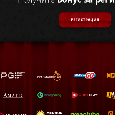
РЕГИСТРАЦИЯ