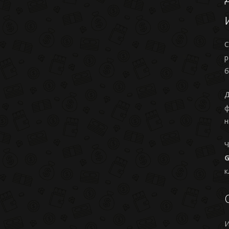
р
б
Д
ф
н
Ч
к
И