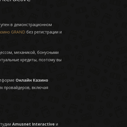
упен в демонстрационном
азино GRAND
без регистрации и
ессом, механикой, бонусными
ртуальные кредиты, поэтому вы
атформе
Онлайн Казино
их провайдеров, включая
студии
Amusnet Interactive
и