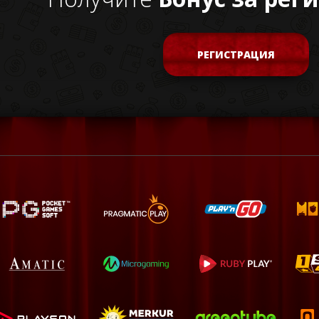
РЕГИСТРАЦИЯ