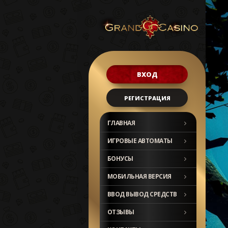
ВХОД
РЕГИСТРАЦИЯ
ГЛАВНАЯ
ИГРОВЫЕ АВТОМАТЫ
БОНУСЫ
МОБИЛЬНАЯ ВЕРСИЯ
ВВОД ВЫВОД СРЕДСТВ
ОТЗЫВЫ