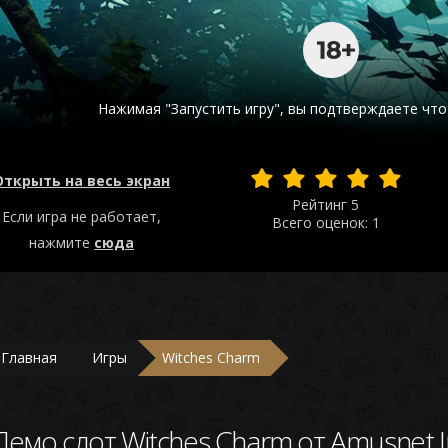
Нажимая "Запустить игру", вы подтверждаете что 
Открыть на весь экран
Рейтинг
5
Если игра не работает,
Всего оценок:
1
нажмите
сюда
Главная
Игры
Witches Charm
Демо слот Witches Charm от Amusnet I