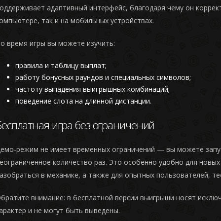
оддерживает адаптивный интерфейс, благодаря чему он коррект
омпьютере, так и на мобильных устройствах.
о время игры вы можете изучить:
правила и таблицу выплат;
работу бонусных раундов и специальных символов;
частоту выпадения выигрышных комбинаций;
поведение слота на длинной дистанции.
Бесплатная игра без ограничений
емо-режим не имеет временных ограничений — вы можете запу
еограниченное количество раз. Это особенно удобно для новых
азобраться в механике, а также для опытных пользователей, те
братите внимание: в бесплатной версии выигрыши носят искл
арактер и не могут быть выведены.