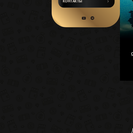
КОНТАКТЫ