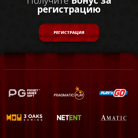
Получите
Бонус за
регистрацию
РЕГИСТРАЦИЯ