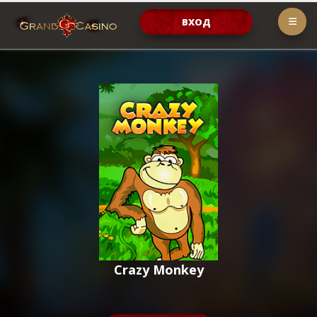
ВХОД
Crazy Monkey