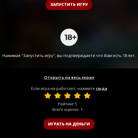
ЗАПУСТИТЬ ИГРУ
Нажимая "Запустить игру", вы подтверждаете что Вам есть 18 лет.
Открыть на весь экран
Если игра не работает, нажмите
сюда
Рейтинг
5
Всего оценок:
1
ИГРАТЬ НА ДЕНЬГИ