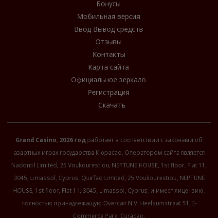
Бонусы
Мобильная версия
Ввод Вывод средств
Отзывы
Контакты
Карта сайта
Официальное зеркало
Регистрация
Скачать
Grand Casino, 2026 год
работает в соответствии с законами об
азартных играх государства Кюрасао. Оператором сайта является
Nadontil Limited, 25 Voukourestiou, NEPTUNE HOUSE, 1st floor, Flat 11,
3045, Limassol, Cyprus; Quirfad Limited, 25 Voukourestiou, NEPTUNE
HOUSE, 1st floor, Flat 11, 3045, Limassol, Cyprus; и имеет лицензию,
полностью принадлежащую Overcan N.V. Heelsumstraat 51, E-
Commerce Park, Curacao.