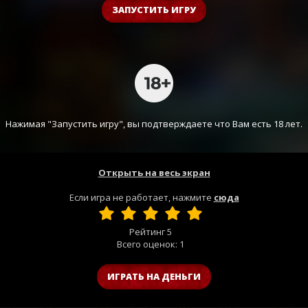
ЗАПУСТИТЬ ИГРУ
Нажимая "Запустить игру", вы подтверждаете что Вам есть 18 лет.
Открыть на весь экран
Если игра не работает, нажмите
сюда
Рейтинг
5
Всего оценок:
1
ИГРАТЬ НА ДЕНЬГИ