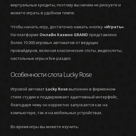
виртуальные кредиты, поэтому вы ничем не рискуете и
можете играть в удобном темпе.
Чтобы начать игру, достаточно нажать кнопку
«Играть»
.
На платформе
Онлайн Казино GRAND
представлено
более 10 000 игровых автоматов от ведущих
провайдеров, включая классические слоты, видеослоты,
настольные игры и live-раздел.
Особенности слота Lucky Rose
Игровой автомат
Lucky Rose
выполнен в фирменном
стиле студии
и поддерживает адаптивный интерфейс,
благодаря чему он корректно запускается как на
компьютере, так и на мобильных устройствах.
Во время игры вы можете изучить: