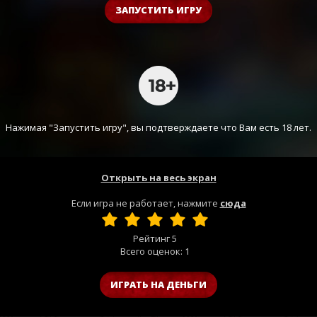
ЗАПУСТИТЬ ИГРУ
Нажимая "Запустить игру", вы подтверждаете что Вам есть 18 лет.
Открыть на весь экран
Если игра не работает, нажмите
сюда
Рейтинг
5
Всего оценок:
1
ИГРАТЬ НА ДЕНЬГИ