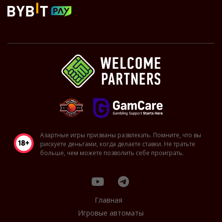
Азартные игры призваны развлекать. Помните, что вы
рискуете деньгами, когда делаете ставки. Не тратьте
больше, чем можете позволить себе проиграть.
Главная
Игровые автоматы