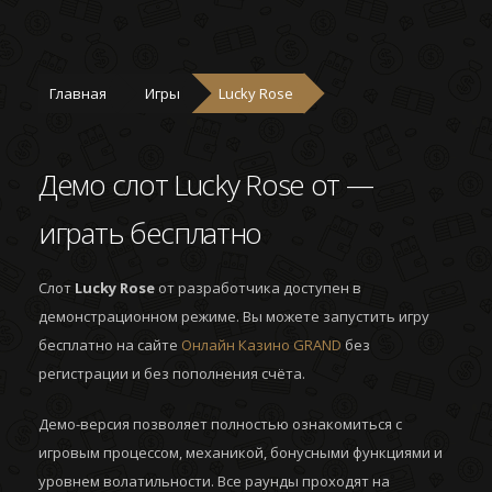
Главная
Игры
Lucky Rose
Демо слот Lucky Rose от —
играть бесплатно
Слот
Lucky Rose
от разработчика
доступен в
демонстрационном режиме. Вы можете запустить игру
бесплатно на сайте
Онлайн Казино GRAND
без
регистрации и без пополнения счёта.
Демо-версия позволяет полностью ознакомиться с
игровым процессом, механикой, бонусными функциями и
уровнем волатильности. Все раунды проходят на