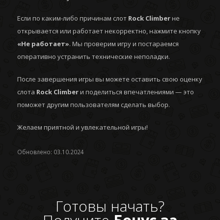
Если по каким-либо причинам слот
Rock Climber
не
открывается или работает некорректно, нажмите кнопку
«Не работает»
. Мы проверим игру и постараемся
оперативно устранить технические неполадки.
После завершения игры вы можете оставить свою оценку
слота
Rock Climber
и поделиться впечатлениями — это
поможет другим пользователям сделать выбор.
Желаем приятной и увлекательной игры!
Обновлено:
03.10.2024
Готовы начать?