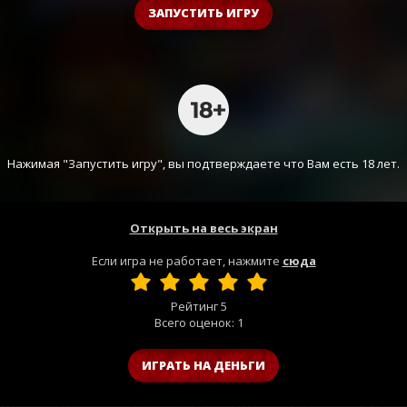
ЗАПУСТИТЬ ИГРУ
Нажимая "Запустить игру", вы подтверждаете что Вам есть 18 лет.
Открыть на весь экран
Если игра не работает, нажмите
сюда
Рейтинг
5
Всего оценок:
1
ИГРАТЬ НА ДЕНЬГИ