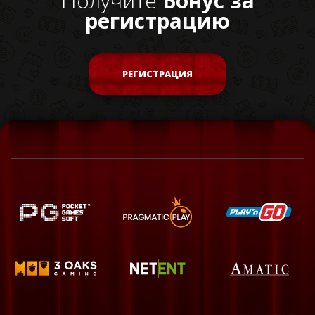
Получите
Бонус за
регистрацию
РЕГИСТРАЦИЯ