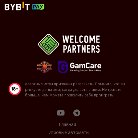
Азартные игры призваны развлекать. Помните, что вы
рискуете деньгами, когда делаете ставки. Не тратьте
больше, чем можете позволить себе проиграть.
Главная
Игровые автоматы