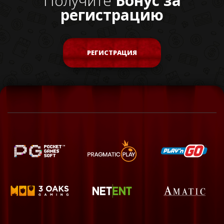
Получите
Бонус за
регистрацию
РЕГИСТРАЦИЯ