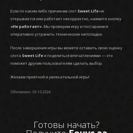
Если по каким-либо причинам слот
Sweet Life
не
открывается или работает некорректно, нажмите кнопку
«Не работает»
. Мы проверим игру и постараемся
оперативно устранить технические неполадки.
После завершения игры вы можете оставить свою оценку
слота
Sweet Life
и поделиться впечатлениями — это
поможет другим пользователям сделать выбор.
Желаем приятной и увлекательной игры!
Обновлено:
03.10.2024
Готовы начать?