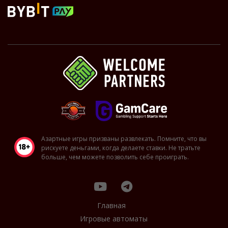
Азартные игры призваны развлекать. Помните, что вы
рискуете деньгами, когда делаете ставки. Не тратьте
больше, чем можете позволить себе проиграть.
Главная
Игровые автоматы