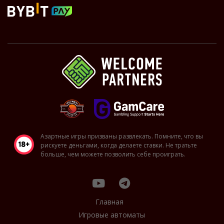
Азартные игры призваны развлекать. Помните, что вы
рискуете деньгами, когда делаете ставки. Не тратьте
больше, чем можете позволить себе проиграть.
Главная
Игровые автоматы