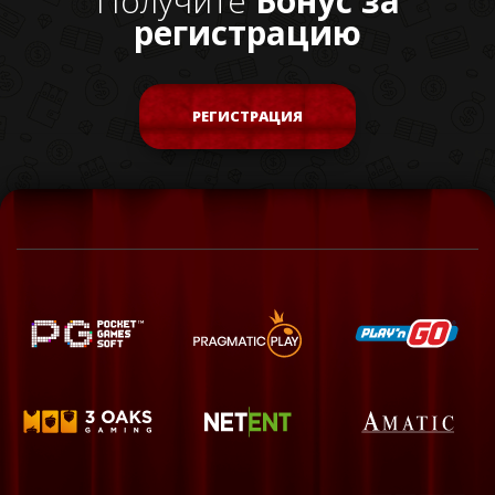
Получите
Бонус за
регистрацию
РЕГИСТРАЦИЯ