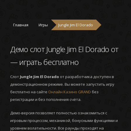
Главная
Игры
Jungle Jim El Dorado
Демо слот Jungle Jim El Dorado от
— играть бесплатно
Слот
Jungle Jim El Dorado
от разработчика
доступен в
демонстрационном режиме. Вы можете запустить игру
бесплатно на сайте
Онлайн Казино GRAND
без
регистрации и без пополнения счёта.
Демо-версия позволяет полностью ознакомиться с
игровым процессом, механикой, бонусными функциями и
уровнем волатильности. Все раунды проходят на