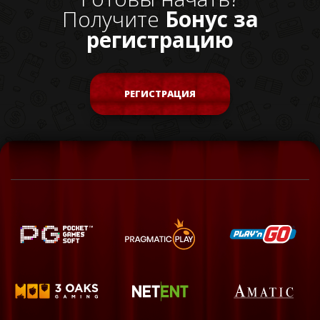
Получите
Бонус за
регистрацию
РЕГИСТРАЦИЯ