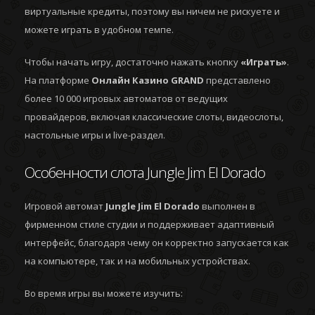
виртуальные кредиты, поэтому вы ничем не рискуете и
можете играть в удобном темпе.
Чтобы начать игру, достаточно нажать кнопку
«Играть»
.
На платформе
Онлайн Казино GRAND
представлено
более 10 000 игровых автоматов от ведущих
провайдеров, включая классические слоты, видеослоты,
настольные игры и live-раздел.
Особенности слота Jungle Jim El Dorado
Игровой автомат
Jungle Jim El Dorado
выполнен в
фирменном стиле студии
и поддерживает адаптивный
интерфейс, благодаря чему он корректно запускается как
на компьютере, так и на мобильных устройствах.
Во время игры вы можете изучить: