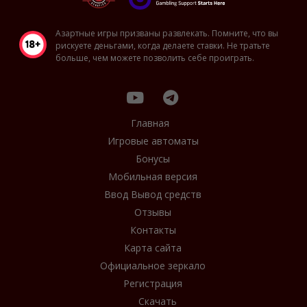
Азартные игры призваны развлекать. Помните, что вы
рискуете деньгами, когда делаете ставки. Не тратьте
больше, чем можете позволить себе проиграть.
Главная
Игровые автоматы
Бонусы
Мобильная версия
Ввод Вывод средств
Отзывы
Контакты
Карта сайта
Официальное зеркало
Регистрация
Скачать