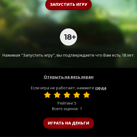
ЗАПУСТИТЬ ИГРУ
Нажимая "Запустить игру", вы подтверждаете что Вам есть 18 лет.
Открыть на весь экран
Если игра не работает, нажмите
сюда
Рейтинг
5
Всего оценок:
1
ИГРАТЬ НА ДЕНЬГИ