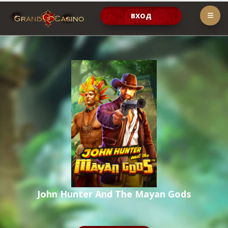
ВХОД
John Hunter And The Mayan Gods