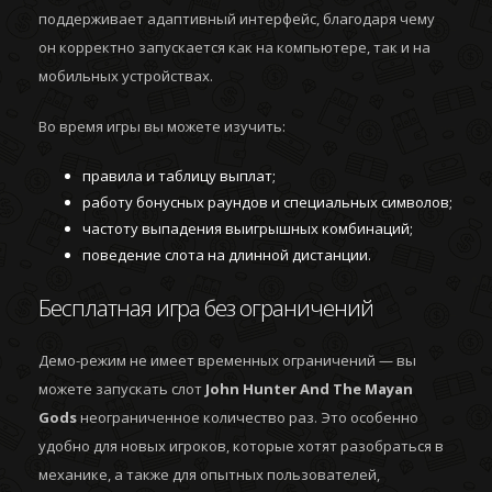
поддерживает адаптивный интерфейс, благодаря чему
он корректно запускается как на компьютере, так и на
мобильных устройствах.
Во время игры вы можете изучить:
правила и таблицу выплат;
работу бонусных раундов и специальных символов;
частоту выпадения выигрышных комбинаций;
поведение слота на длинной дистанции.
Бесплатная игра без ограничений
Демо-режим не имеет временных ограничений — вы
можете запускать слот
John Hunter And The Mayan
Gods
неограниченное количество раз. Это особенно
удобно для новых игроков, которые хотят разобраться в
механике, а также для опытных пользователей,