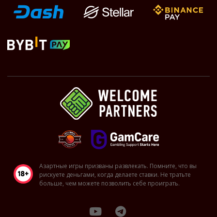
Азартные игры призваны развлекать. Помните, что вы
рискуете деньгами, когда делаете ставки. Не тратьте
больше, чем можете позволить себе проиграть.