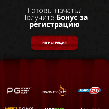
Готовы начать?
Получите
Бонус за
регистрацию
РЕГИСТРАЦИЯ