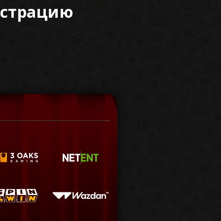
истрацию