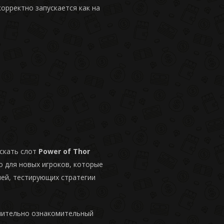
орректно запускается как на
скать слот
Power of Thor
о для новых игроков, которые
лей, тестирующих стратегии
ючительно ознакомительный