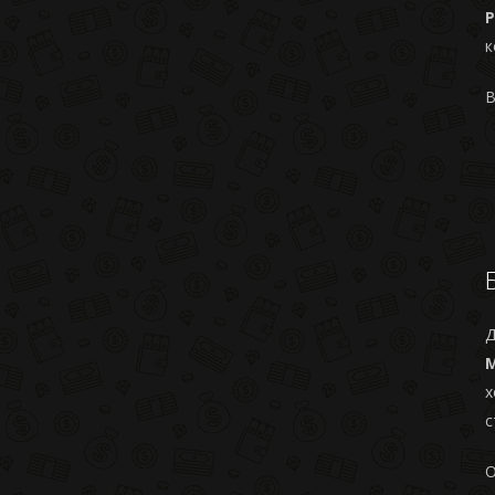
P
к
В
Д
х
с
О