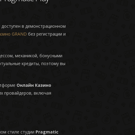
y
доступен в демонстрационном
азино GRAND
без регистрации и
ессом, механикой, бонусными
ртуальные кредиты, поэтому вы
атформе
Онлайн Казино
их провайдеров, включая
ом стиле студии
Pragmatic