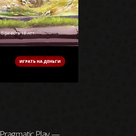
Вам есть 18 лет.
ИГРАТЬ НА ДЕНЬГИ
Pragmatic Play —