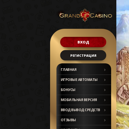
ВХОД
РЕГИСТРАЦИЯ
ГЛАВНАЯ
ИГРОВЫЕ АВТОМАТЫ
БОНУСЫ
МОБИЛЬНАЯ ВЕРСИЯ
ВВОД ВЫВОД СРЕДСТВ
ОТЗЫВЫ