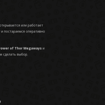
открывается или работает
у и постараемся оперативно
Power of Thor Megaways
и
м сделать выбор.
?