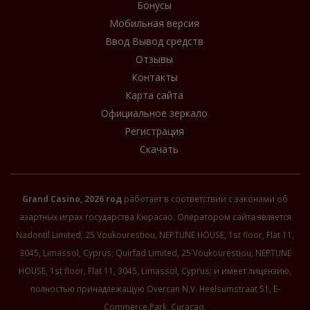
Бонусы
Мобильная версия
Ввод Вывод средств
Отзывы
Контакты
Карта сайта
Официальное зеркало
Регистрация
Скачать
Grand Casino, 2026 год
работает в соответствии с законами об
азартных играх государства Кюрасао. Оператором сайта является
Nadontil Limited, 25 Voukourestiou, NEPTUNE HOUSE, 1st floor, Flat 11,
3045, Limassol, Cyprus; Quirfad Limited, 25 Voukourestiou, NEPTUNE
HOUSE, 1st floor, Flat 11, 3045, Limassol, Cyprus; и имеет лицензию,
полностью принадлежащую Overcan N.V. Heelsumstraat 51, E-
Commerce Park, Curacao.