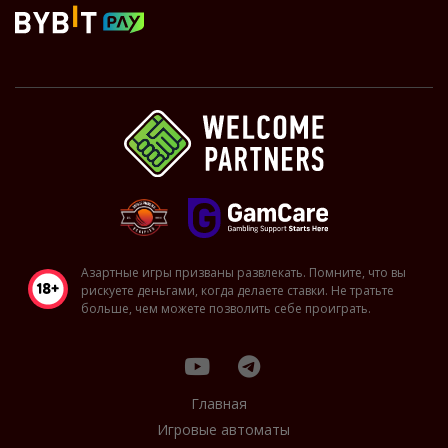
Азартные игры призваны развлекать. Помните, что вы
рискуете деньгами, когда делаете ставки. Не тратьте
больше, чем можете позволить себе проиграть.
Главная
Игровые автоматы