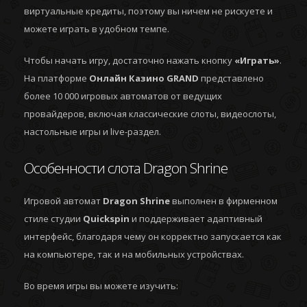
виртуальные кредиты, поэтому вы ничем не рискуете и
можете играть в удобном темпе.
Чтобы начать игру, достаточно нажать кнопку
«Играть»
.
На платформе
Онлайн Казино GRAND
представлено
более 10 000 игровых автоматов от ведущих
провайдеров, включая классические слоты, видеослоты,
настольные игры и live-раздел.
Особенности слота Dragon Shrine
Игровой автомат
Dragon Shrine
выполнен в фирменном
стиле студии
Quickspin
и поддерживает адаптивный
интерфейс, благодаря чему он корректно запускается как
на компьютере, так и на мобильных устройствах.
Во время игры вы можете изучить: