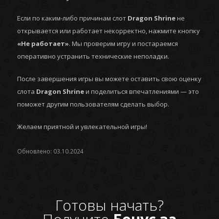
Если по каким-либо причинам слот
Dragon Shrine
не
открывается или работает некорректно, нажмите кнопку
«Не работает»
. Мы проверим игру и постараемся
оперативно устранить технические неполадки.
После завершения игры вы можете оставить свою оценку
слота
Dragon Shrine
и поделиться впечатлениями — это
поможет другим пользователям сделать выбор.
Желаем приятной и увлекательной игры!
Обновлено:
03.10.2024
Готовы начать?