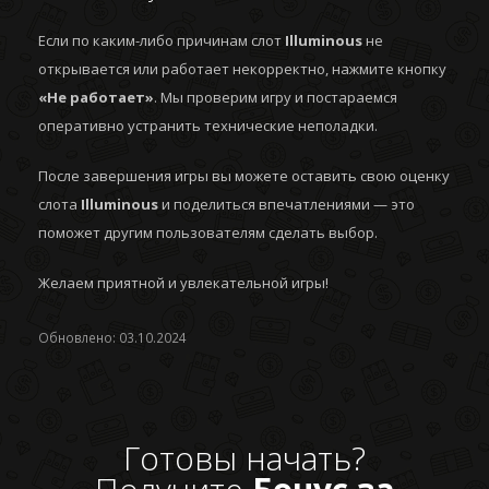
Если по каким-либо причинам слот
Illuminous
не
открывается или работает некорректно, нажмите кнопку
«Не работает»
. Мы проверим игру и постараемся
оперативно устранить технические неполадки.
После завершения игры вы можете оставить свою оценку
слота
Illuminous
и поделиться впечатлениями — это
поможет другим пользователям сделать выбор.
Желаем приятной и увлекательной игры!
Обновлено:
03.10.2024
Готовы начать?