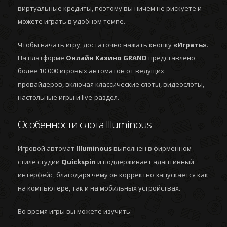
виртуальные кредиты, поэтому вы ничем не рискуете и
можете играть в удобном темпе.
Чтобы начать игру, достаточно нажать кнопку
«Играть»
.
На платформе
Онлайн Казино GRAND
представлено
более 10 000 игровых автоматов от ведущих
провайдеров, включая классические слоты, видеослоты,
настольные игры и live-раздел.
Особенности слота Illuminous
Игровой автомат
Illuminous
выполнен в фирменном
стиле студии
Quickspin
и поддерживает адаптивный
интерфейс, благодаря чему он корректно запускается как
на компьютере, так и на мобильных устройствах.
Во время игры вы можете изучить: