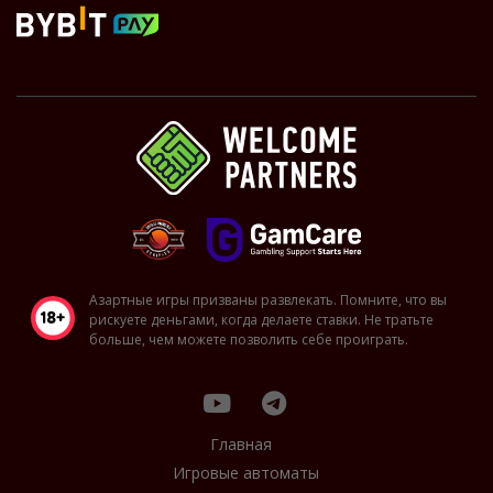
Азартные игры призваны развлекать. Помните, что вы
рискуете деньгами, когда делаете ставки. Не тратьте
больше, чем можете позволить себе проиграть.
Главная
Игровые автоматы