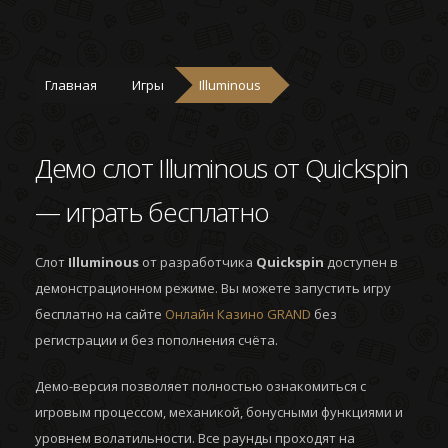
Главная
Игры
Illuminous
Демо слот Illuminous от Quickspin
— играть бесплатно
Слот
Illuminous
от разработчика
Quickspin
доступен в
демонстрационном режиме. Вы можете запустить игру
бесплатно на сайте
Онлайн Казино GRAND
без
регистрации и без пополнения счёта.
Демо-версия позволяет полностью ознакомиться с
игровым процессом, механикой, бонусными функциями и
уровнем волатильности. Все раунды проходят на