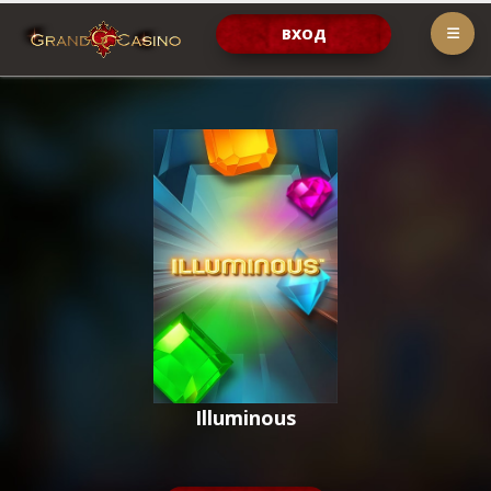
ВХОД
Illuminous