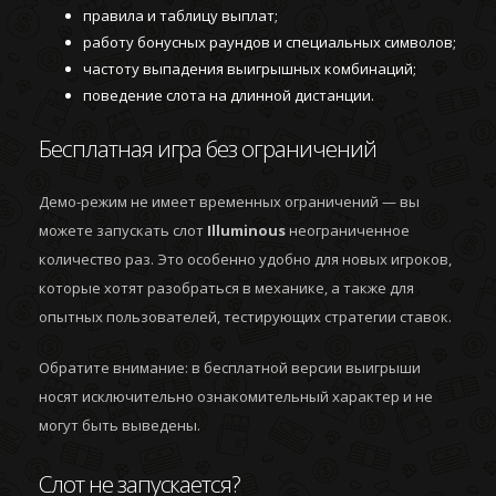
правила и таблицу выплат;
работу бонусных раундов и специальных символов;
частоту выпадения выигрышных комбинаций;
поведение слота на длинной дистанции.
Бесплатная игра без ограничений
Демо-режим не имеет временных ограничений — вы
можете запускать слот
Illuminous
неограниченное
количество раз. Это особенно удобно для новых игроков,
которые хотят разобраться в механике, а также для
опытных пользователей, тестирующих стратегии ставок.
Обратите внимание: в бесплатной версии выигрыши
носят исключительно ознакомительный характер и не
могут быть выведены.
Слот не запускается?