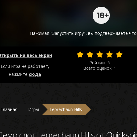
Нажимая "Запустить игру", вы подтверждаете что 
Открыть на весь экран
Рейтинг
5
Если игра не работает,
Всего оценок:
1
нажмите
сюда
Главная
Игры
Leprechaun Hills
Демо слот Leprechaun Hills от Quicksp