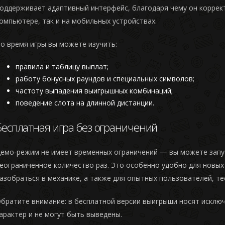
оддерживает адаптивный интерфейс, благодаря чему он коррект
омпьютере, так и на мобильных устройствах.
о время игры вы можете изучить:
правила и таблицу выплат;
работу бонусных раундов и специальных символов;
частоту выпадения выигрышных комбинаций;
поведение слота на длинной дистанции.
Бесплатная игра без ограничений
емо-режим не имеет временных ограничений — вы можете запу
еограниченное количество раз. Это особенно удобно для новых
азобраться в механике, а также для опытных пользователей, те
братите внимание: в бесплатной версии выигрыши носят искл
арактер и не могут быть выведены.