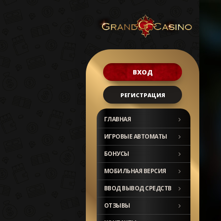
ВХОД
РЕГИСТРАЦИЯ
ГЛАВНАЯ
ИГРОВЫЕ АВТОМАТЫ
БОНУСЫ
МОБИЛЬНАЯ ВЕРСИЯ
ВВОД ВЫВОД СРЕДСТВ
ОТЗЫВЫ