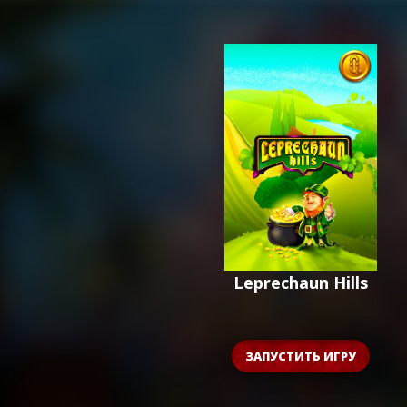
Leprechaun Hills
ЗАПУСТИТЬ ИГРУ