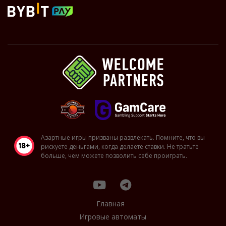
Азартные игры призваны развлекать. Помните, что вы
рискуете деньгами, когда делаете ставки. Не тратьте
больше, чем можете позволить себе проиграть.
Главная
Игровые автоматы