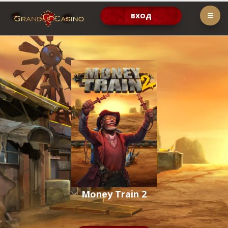
ВХОД
Money Train 2