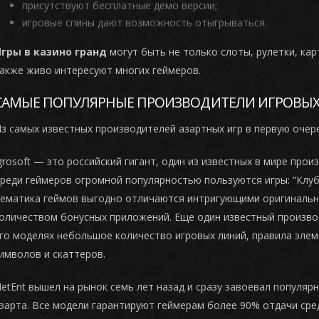
присутствуют бесплатные демо версии;
игровые спины дают возможность отыгрываться.
гры в казино гранд
могут быть не только слоты, рулетки, кар
акже живо интересуют многих геймеров.
САМЫЕ ПОПУЛЯРНЫЕ ПРОИЗВОДИТЕЛИ ИГРОВЫХ
з самых известных производителей азартных игр в первую очере
grosoft — это российский гигант, один из известных в мире про
реди геймеров огромной популярностью пользуются игры: “Клуб
ематика геймов выгодно отличаются интригующими оригиналь
оличеством бонусных приложений. Еще один известный произво
го моделях небольшое количество игровых линий, правила эле
имволов и скаттеров.
etEnt вышел на рынок семь лет назад и сразу завоевал популяр
зарта. Все модели гарантируют геймерам более 90% отдачи сред