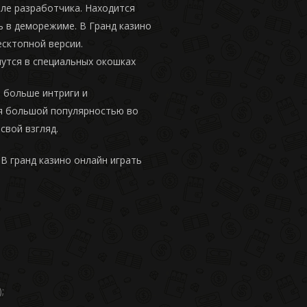
ле разработчика. Находится
ь в деморежиме. В Гранд казино
сктопной версии.
утся в специальных окошках
 больше интриги и
ся большой популярностью во
свой взгляд.
 В гранд казино онлайн играть
;