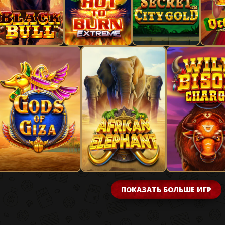
ПОКАЗАТЬ БОЛЬШЕ ИГР