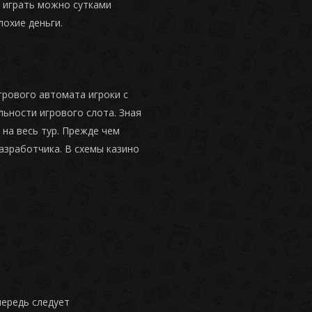
но играть можно сутками
лохие деньги.
грового автомата игроки с
ьности игрового слота. Зная
на весь тур. Прежде чем
азработчика. В схемы казино
чередь следует