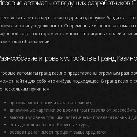
Игровые автоматы от ведущих разработчиков Gr
сего десять лет назад в казино царили однорукие бандиты - эт
анимали львиную долю рынка. Современные игровые автоматы 
ифровой софт в котором есть множество игровых полей и лини
азметок и обозначений.
Разнообразие игровых устройств в Гранд Казино
гровые автоматы гранд казино представлены огромным разноо
может найти для себя что-нибудь подходящее. В гранд казино 
о нескольким причинам:
правила можно выучить за пять минут;
динамичные картинки во время игры позволяют расслабить
высокий уровень графики, эстетически привлекательный ди
есть дополнительные бонусные туры;
возврат денег имеет процент выше среднего;