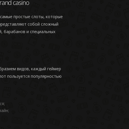
and casino
о самые простые слоты, которые
представляют собой сложный
й, барабанов и специальных
бразием видов, каждый геймер
слот пользуется популярностью
ся;
зайн;